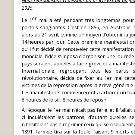
Nous reproduisons ci-dessous un article extrait du j
2025.
er
Le 1
mai a été pendant très longtemps pour le
parfois sanglantes. C’est en 1856, en Australie, 
alors au 21 avril, comme un moyen d’obtenir la jour
14 heures par jour. Cette première manifestation
qu’il fut décidé de renouveler cette manifestation
mondiale, l’idée s’imposa d’organiser une journée i
pays seraient appelés à faire grève et à manifest
Internationale, regroupant tous les partis
révolutionnaire, décida de fixer au 1er mai cet
victimes de la répression après la grève générale
Les manifestants commencèrent à arborer un triang
8 heures de loisir, 8 heures de repos ».
À l’époque, le 1er mai n’était pas férié, et il fall
ci inquiétaient les patrons, d’autant qu’elles
n’hésitaient pas à réprimer ceux qui se risquaient 
1891, l’armée tira sur la foule, faisant 9 morts e