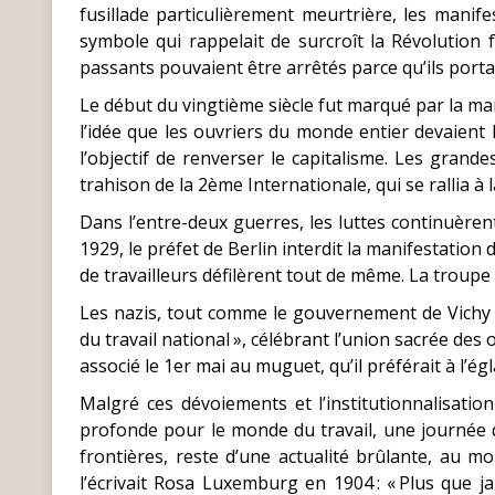
fusillade particulièrement meurtrière, les mani
symbole qui rappelait de surcroît la Révolution f
passants pouvaient être arrêtés parce qu’ils porta
Le début du vingtième siècle fut marqué par la marc
l’idée que les ouvriers du monde entier devaient l
l’objectif de renverser le capitalisme. Les gran
trahison de la 2ème Internationale, qui se rallia à
Dans l’entre-deux guerres, les luttes continuèrent
1929, le préfet de Berlin interdit la manifestation
de travailleurs défilèrent tout de même. La troupe t
Les nazis, tout comme le gouvernement de Vichy e
du travail national », célébrant l’union sacrée des 
associé le 1er mai au muguet, qu’il préférait à l’
Malgré ces dévoiements et l’institutionnalisatio
profonde pour le monde du travail, une journée q
frontières, reste d’une actualité brûlante, au
l’écrivait Rosa Luxemburg en 1904 : « Plus que j