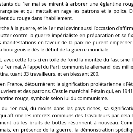
festants du 1er mai se mirent à arborer une églantine rou
rançaise et qui mettait en rage les patrons et la police. 
ient du rouge dans l’habillement.
he à la guerre, et le 1er mai devint aussi l’occasion d’affir
utter contre la guerre impérialiste en préparation et se fi
des manifestations en faveur de la paix ne purent empêcher
 la bourgeoisie dès le début de la guerre mondiale.
, avec cette fois-ci en toile de fond la montée du fascisme.
 du 1er mai. À l’appel du Parti communiste allemand, des milli
ira, tuant 33 travailleurs, et en blessant 200.
n France, détournèrent la signification prolétarienne « Fê
ouvriers et des patrons. C’est le maréchal Pétain qui, en 1941
églantine rouge, symbole selon lui du communisme.
n du 1er mai, du moins dans les pays riches, sa significat
ui affirme les intérêts communs des travailleurs par-delà 
 moment où les bruits de bottes résonnent à nouveau. Com
amais, en présence de la guerre, la démonstration spécifi