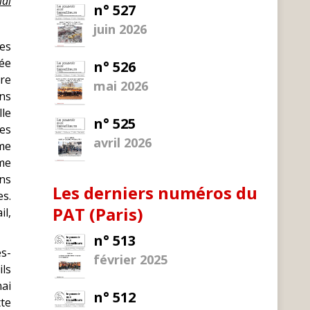
mai
n° 527
juin 2026
es
xée
n° 526
ire
mai 2026
ens
lle
n° 525
les
avril 2026
ème
me
ins
Les derniers numéros du
es.
PAT (Paris)
il,
n° 513
es-
février 2025
ls
mai
n° 512
tte