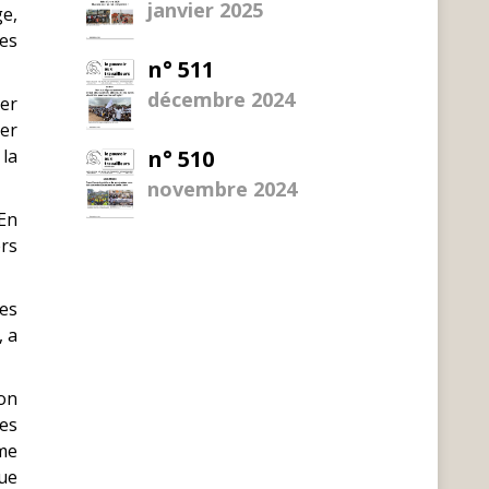
janvier 2025
ge,
Des
n° 511
décembre 2024
mer
xer
 la
n° 510
novembre 2024
 En
ers
tes
, a
ion
les
me
que