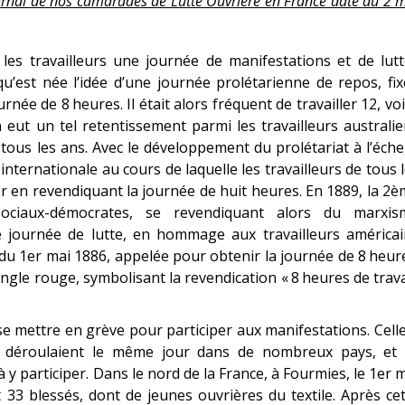
ournal de nos camarades de Lutte Ouvrière en France daté du 2 
s travailleurs une journée de manifestations et de lutt
qu’est née l’idée d’une journée prolétarienne de repos, fi
née de 8 heures. Il était alors fréquent de travailler 12, vo
 eut un tel retentissement parmi les travailleurs australi
 tous les ans. Avec le développement du prolétariat à l’éche
nternationale au cours de laquelle les travailleurs de tous 
er en revendiquant la journée de huit heures. En 1889, la 2
 sociaux-démocrates, se revendiquant alors du marxis
te journée de lutte, en hommage aux travailleurs américa
 du 1er mai 1886, appelée pour obtenir la journée de 8 heur
le rouge, symbolisant la revendication « 8 heures de trava
ait se mettre en grève pour participer aux manifestations. Cell
 se déroulaient le même jour dans de nombreux pays, et i
à y participer. Dans le nord de la France, à Fourmies, le 1er 
t 33 blessés, dont de jeunes ouvrières du textile. Après ce