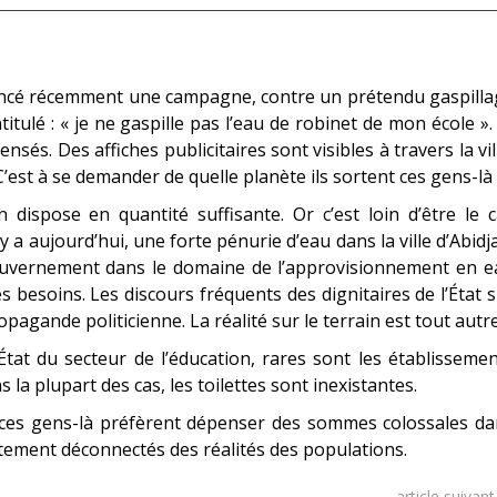
ancé récemment une campagne, contre un prétendu gaspilla
titulé : « je ne gaspille pas l’eau de robinet de mon école ».
nsés. Des affiches publicitaires sont visibles à travers la vil
’est à se demander de quelle planète ils sortent ces gens-là 
n dispose en quantité suffisante. Or c’est loin d’être le 
y a aujourd’hui, une forte pénurie d’eau dans la ville d’Abidj
ouvernement dans le domaine de l’approvisionnement en e
s besoins. Les discours fréquents des dignitaires de l’État 
pagande politicienne. La réalité sur le terrain est tout autre
tat du secteur de l’éducation, rares sont les établisseme
la plupart des cas, les toilettes sont inexistantes.
s, ces gens-là préfèrent dépenser des sommes colossales d
tement déconnectés des réalités des populations.
article suivan