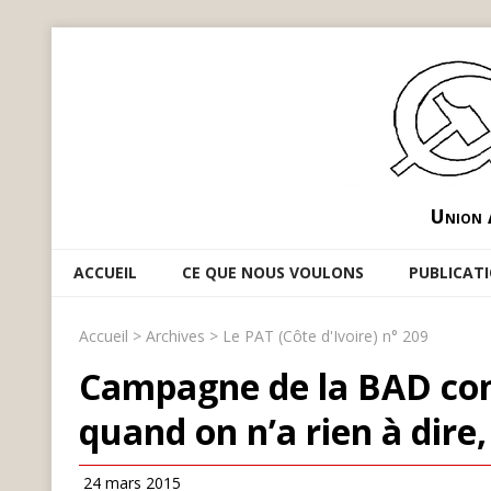
Union 
ACCUEIL
CE QUE NOUS VOULONS
PUBLICAT
Accueil
>
Archives
>
Le PAT (Côte d'Ivoire) n° 209
Campagne de la BAD cont
quand on n’a rien à dire, 
24 mars 2015