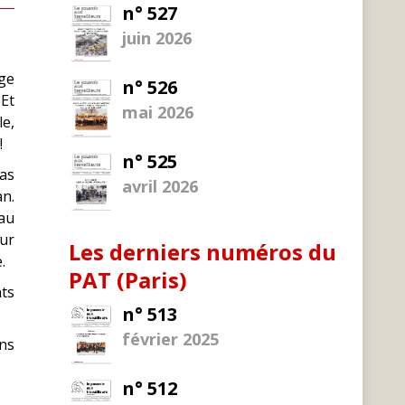
n° 527
juin 2026
ge
n° 526
 Et
mai 2026
le,
!
n° 525
cas
avril 2026
an.
au
sur
Les derniers numéros du
.
PAT (Paris)
nts
n° 513
février 2025
ans
n° 512
t →