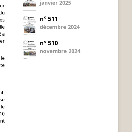
janvier 2025
our
 du
n° 511
des
décembre 2024
le
R a
cer
n° 510
novembre 2024
 le
tte
nt,
ise
 le
010
ent