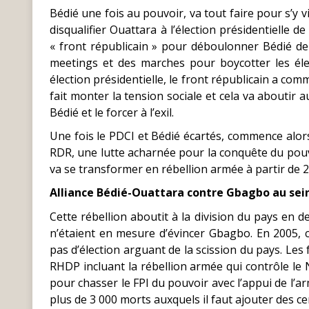
Bédié une fois au pouvoir, va tout faire pour s’y v
disqualifier Ouattara à l’élection présidentielle 
« front républicain » pour déboulonner Bédié de 
meetings et des marches pour boycotter les élec
élection présidentielle, le front républicain a co
fait monter la tension sociale et cela va aboutir
Bédié et le forcer à l’exil.
Une fois le PDCI et Bédié écartés, commence alors e
RDR, une lutte acharnée pour la conquête du pouvo
va se transformer en rébellion armée à partir de 2
Alliance Bédié-Ouattara contre Gbagbo au sei
Cette rébellion aboutit à la division du pays en d
n’étaient en mesure d’évincer Gbagbo. En 2005, c’e
pas d’élection arguant de la scission du pays. Le
RHDP incluant la rébellion armée qui contrôle le N
pour chasser le FPI du pouvoir avec l’appui de l’arm
plus de 3 000 morts auxquels il faut ajouter des ce