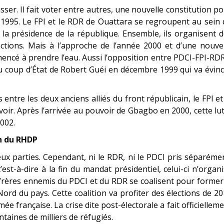
isser. Il fait voter entre autres, une nouvelle constitution p
de 1995. Le FPI et le RDR de Ouattara se regroupent au sein
la présidence de la république. Ensemble, ils organisent 
tions. Mais à l’approche de l’année 2000 et d’une nouvel
mmencé à prendre l’eau. Aussi l’opposition entre PDCI-FPI-RD
 au coup d’État de Robert Guéi en décembre 1999 qui va évin
ntre les deux anciens alliés du front républicain, le FPI et
ir. Après l’arrivée au pouvoir de Gbagbo en 2000, cette lu
002.
n du RHDP
eux parties. Cependant, ni le RDR, ni le PDCI pris séparéme
st-à-dire à la fin du mandat présidentiel, celui-ci n’organ
s frères ennemis du PDCI et du RDR se coalisent pour former
ord du pays. Cette coalition va profiter des élections de 2
ée française. La crise dite post-électorale a fait officiellem
ntaines de milliers de réfugiés.