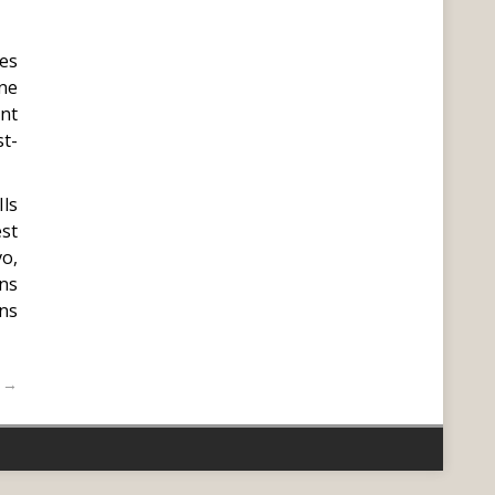
es
ne
ent
st-
Ils
est
vo,
ns
ans
t →