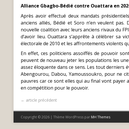
Alliance Gbagbo-Bédié contre Ouattara en 202
Après avoir effectué deux mandats présidentiels
anciens alliés, Bédié et Soro n’en veulent pas.
nouvelle coalition avec leurs anciens rivaux du FPI.
d’avoir lieu. Ouattara s’apprête à célébrer sa 
électorale de 2010 et les affrontements violents qui
En effet, ces politiciens assoiffés de pouvoir son
peuvent de nouveau jeter les populations les unes
assez éloquente dans ce sens. Les tout derniers 
Abengourou, Dabou, Yamoussoukro, pour ne citer
pauvres car ce sont elles qui au final vont payer 
en compétition pour le pouvoir.
← article précédent
Copyright © 2026 | Thème WordPress par
MH Themes