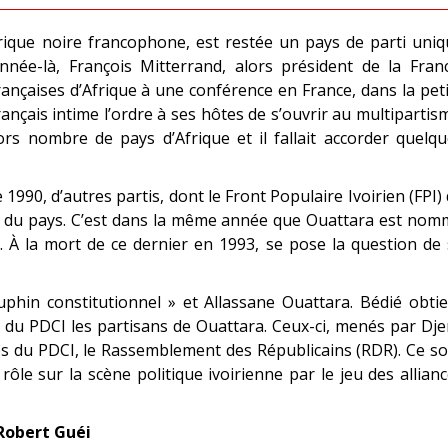
frique noire francophone, est restée un pays de parti uni
née-là, François Mitterrand, alors président de la Franc
ançaises d’Afrique à une conférence en France, dans la pet
français intime l’ordre à ses hôtes de s’ouvrir au multipartis
s nombre de pays d’Afrique et il fallait accorder quelqu
1990, d’autres partis, dont le Front Populaire Ivoirien (FPI)
ue du pays. C’est dans la même année que Ouattara est no
À la mort de ce dernier en 1993, se pose la question de 
uphin constitutionnel » et Allassane Ouattara. Bédié obti
rte du PDCI les partisans de Ouattara. Ceux-ci, menés par Dj
es du PDCI, le Rassemblement des Républicains (RDR). Ce s
rôle sur la scène politique ivoirienne par le jeu des allian
 Robert Guéi