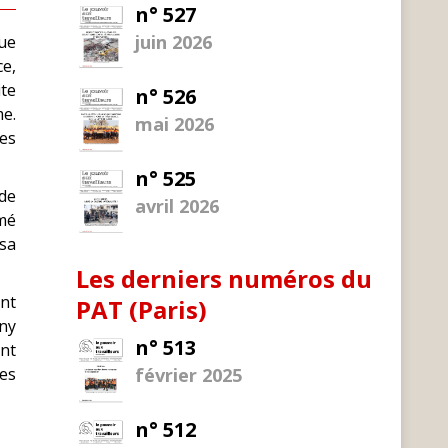
n° 527
juin 2026
que
e,
ite
n° 526
me.
mai 2026
es
n° 525
 de
avril 2026
mmé
sa
Les derniers numéros du
ent
PAT (Paris)
eny
n° 513
ont
ces
février 2025
n° 512