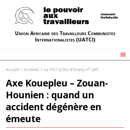
Union Africaine des Travailleurs Communistes
Internationalistes (UATCI)
Accueil
>
Archives
>
Le PAT (Côte d'Ivoire) n° 269
Axe Kouepleu – Zouan-
Hounien : quand un
accident dégénère en
émeute