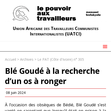
Union Africaine des Travailleurs Communistes
Internationalistes (UATCI)
Accueil
>
Archives
>
Le PAT (Côte d'Ivoire) n° 305
Blé Goudé à la recherche
d’un os à ronger
08 juin 2024
À l’occasion des obsèques de Bédié, Blé Goudé s’est
vanté en racontant que lorsqu’il était en prison à la