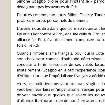
Simone Gbagbo prône pour l’instant le « pardon 
dédaignant pas les avances du Pdci.
D’autres comme Jean Louis Billon, Thierry Tanoh
propres intérêts personnels du moment.
L’avenir nous dira dans quel sens se noueront les
Fpi et du Rdr contre le Pdci, ensuite celle du Pdci
alliance Fpi-Pdci, éventuellement composée ou pas
fois-ci, le Rdr.
Quant à l’impérialisme français, pour qui la Côte d
son choix sera comme d’habitude déterminant. De
conduite à tenir. Lorsqu’un de ses valets locaux 
militairement. Gbagbo en a fait l’expérience (co
d’Afrique) lorsque l’impérialisme français a décidé
Alors, les politiciens peuvent toujours s’agiter
veut bien leur laisser l’impérialisme français pour
doivent savoir que quelles que soient les nouvell
d’alliance, ils n’auront rien de bon à en attendre.