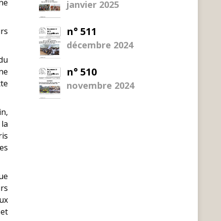
 ne
janvier 2025
n° 511
rs
décembre 2024
 du
n° 510
une
tte
novembre 2024
in,
 la
ris
ses
que
urs
eux
 et