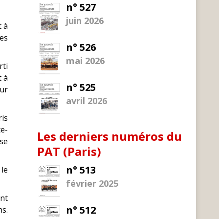
n° 527
juin 2026
t à
des
n° 526
mai 2026
rti
t à
n° 525
eur
avril 2026
ris
e-
Les derniers numéros du
 se
PAT (Paris)
n° 513
 le
février 2025
ant
n° 512
s.