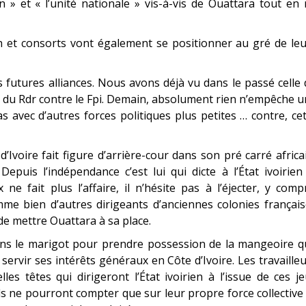
» et « l’unité nationale » vis-à-vis de Ouattara tout en
 et consorts vont également se positionner au gré de leu
 futures alliances. Nous avons déjà vu dans le passé celle
 et du Rdr contre le Fpi. Demain, absolument rien n’empêche 
 avec d’autres forces politiques plus petites … contre, ce
’Ivoire fait figure d’arrière-cour dans son pré carré africa
puis l’indépendance c’est lui qui dicte à l’État ivoirien
ne fait plus l’affaire, il n’hésite pas à l’éjecter, y comp
mme bien d’autres dirigeants d’anciennes colonies françai
 de mettre Ouattara à sa place.
 dans le marigot pour prendre possession de la mangeoire 
 servir ses intérêts généraux en Côte d’Ivoire. Les travaille
es têtes qui dirigeront l’État ivoirien à l’issue de ces j
 Ils ne pourront compter que sur leur propre force collective