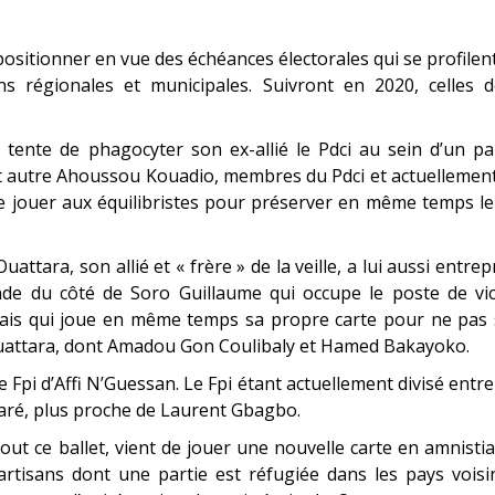
ositionner en vue des échéances électorales qui se profilen
ons régionales et municipales. Suivront en 2020, celles 
 tente de phagocyter son ex-allié le Pdci au sein d’un pa
 et autre Ahoussou Kouadio, membres du Pdci et actuellemen
de jouer aux équilibristes pour préserver en même temps l
tara, son allié et « frère » de la veille, a lui aussi entrep
nde du côté de Soro Guillaume qui occupe le poste de vic
 mais qui joue en même temps sa propre carte pour ne pas
e Ouattara, dont Amadou Gon Coulibaly et Hamed Bakayoko.
Fpi d’Affi N’Guessan. Le Fpi étant actuellement divisé entre
aré, plus proche de Laurent Gbagbo.
ut ce ballet, vient de jouer une nouvelle carte en amnisti
tisans dont une partie est réfugiée dans les pays voisin