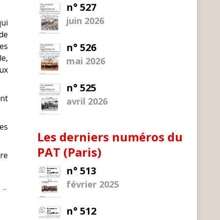
n° 527
juin 2026
qui
 de
les
n° 526
le,
mai 2026
ux
n° 525
nt
avril 2026
es
Les derniers numéros du
PAT (Paris)
tre
n° 513
février 2025
t →
n° 512