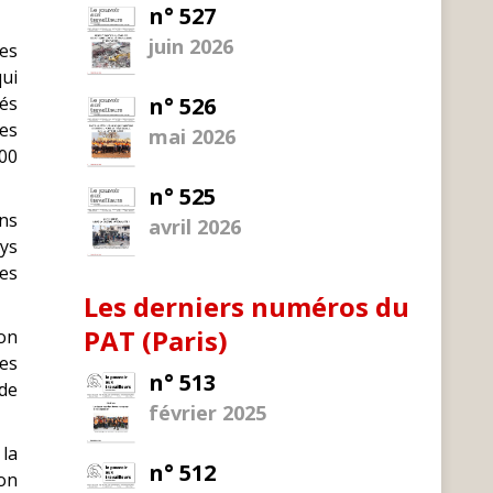
n° 527
juin 2026
Des
qui
nés
n° 526
es
mai 2026
000
n° 525
ons
avril 2026
ays
les
Les derniers numéros du
PAT (Paris)
ion
des
n° 513
 de
février 2025
 la
n° 512
ion