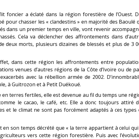
 foncier a éclaté dans la région forestière de l’Ouest. 
é pour chasser les « clandestins » en majorité des Baoulé 
ugiés dans un premier temps en ville, vont revenir accompag
assés. Cela va déclencher des affrontements dans d’autr
de deux morts, plusieurs dizaines de blessés et plus de 3 
 effet, dans cette région les affrontements entre populati
ions venues d’autres régions de la Côte d’Ivoire ou de p
nt exacerbés avec la rébellion armée de 2002. D’innombrab
le, à Guitrozon et à Petit Duékoué.
he en terres fertiles, elle est devenue au fil du temps une rég
comme le cacao, le café, etc. Elle a donc toujours attiré 
res et le climat ne sont pas forcément adaptés à ces types
 en son temps décrété que « la terre appartient à celui qui
riculteurs vers cette région forestière. Puis avec l’évolut