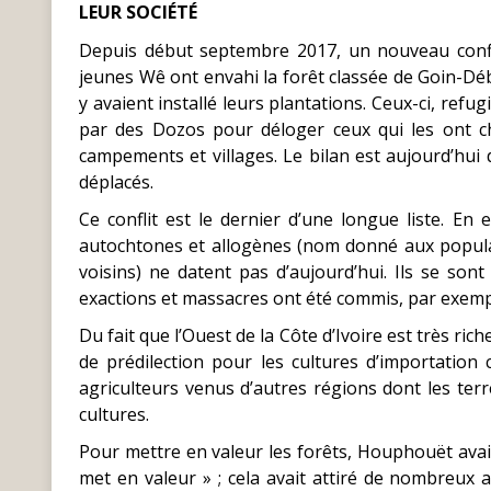
LEUR SOCIÉTÉ
Depuis début septembre 2017, un nouveau conflit
jeunes Wê ont envahi la forêt classée de Goin-Déb
y avaient installé leurs plantations. Ceux-ci, ref
par des Dozos pour déloger ceux qui les ont ch
campements et villages. Le bilan est aujourd’hui 
déplacés.
Ce conflit est le dernier d’une longue liste. En
autochtones et allogènes (nom donné aux populat
voisins) ne datent pas d’aujourd’hui. Ils se so
exactions et massacres ont été commis, par exemp
Du fait que l’Ouest de la Côte d’Ivoire est très ric
de prédilection pour les cultures d’importation 
agriculteurs venus d’autres régions dont les ter
cultures.
Pour mettre en valeur les forêts, Houphouët avait
met en valeur » ; cela avait attiré de nombreux ag