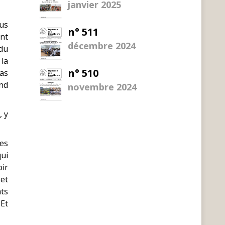
janvier 2025
ous
n° 511
ent
décembre 2024
 du
 la
n° 510
as
nd
novembre 2024
 y
les
qui
oir
 et
ats
 Et