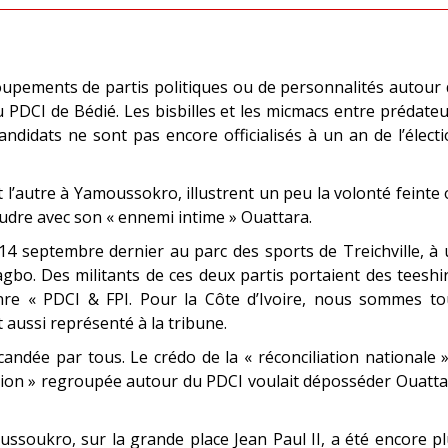
upements de partis politiques ou de personnalités autour
u PDCI de Bédié. Les bisbilles et les micmacs entre prédate
idats ne sont pas encore officialisés à un an de l’élect
 l’autre à Yamoussokro, illustrent un peu la volonté feinte
oudre avec son « ennemi intime » Ouattara.
 14 septembre dernier au parc des sports de Treichville, à
bo. Des militants de ces deux partis portaient des teeshi
nre « PDCI & FPI. Pour la Côte d’Ivoire, nous sommes to
 aussi représenté à la tribune.
andée par tous. Le crédo de la « réconciliation nationale 
tion » regroupée autour du PDCI voulait déposséder Ouatt
ssoukro, sur la grande place Jean Paul II, a été encore p