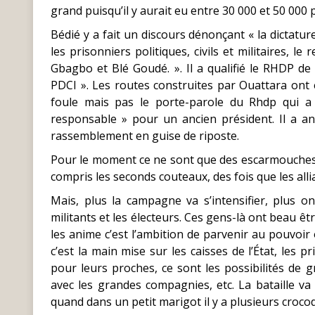
grand puisqu’il y aurait eu entre 30 000 et 50 000 p
Bédié y a fait un discours dénonçant « la dictatu
les prisonniers politiques, civils et militaires, le
Gbagbo et Blé Goudé. ». Il a qualifié le RHDP de 
PDCI ». Les routes construites par Ouattara ont ét
foule mais pas le porte-parole du Rhdp qui a 
responsable » pour un ancien président. Il a 
rassemblement en guise de riposte.
Pour le moment ce ne sont que des escarmouches 
compris les seconds couteaux, des fois que les all
Mais, plus la campagne va s’intensifier, plus o
militants et les électeurs. Ces gens-là ont beau ê
les anime c’est l’ambition de parvenir au pouvoir o
c’est la main mise sur les caisses de l’État, les p
pour leurs proches, ce sont les possibilités de g
avec les grandes compagnies, etc. La bataille va 
quand dans un petit marigot il y a plusieurs crocodi