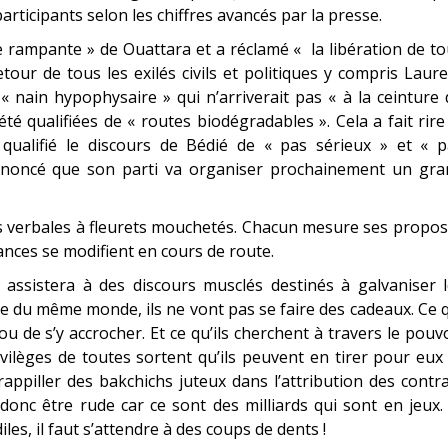
articipants selon les chiffres avancés par la presse.
re rampante » de Ouattara et a réclamé « la libération de t
 retour de tous les exilés civils et politiques y compris Laur
« nain hypophysaire » qui n’arriverait pas « à la ceinture
é qualifiées de « routes biodégradables ». Cela a fait rire
qualifié le discours de Bédié de « pas sérieux » et « p
annoncé que son parti va organiser prochainement un gra
verbales à fleurets mouchetés. Chacun mesure ses propos,
iances se modifient en cours de route.
n assistera à des discours musclés destinés à galvaniser 
tre du même monde, ils ne vont pas se faire des cadeaux. Ce 
u de s’y accrocher. Et ce qu’ils cherchent à travers le pouv
rivilèges de toutes sortent qu’ils peuvent en tirer pour eux
rappiller des bakchichs juteux dans l’attribution des contr
donc être rude car ce sont des milliards qui sont en jeux.
les, il faut s’attendre à des coups de dents !