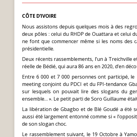
CÔTE D’IVOIRE
Nous assistons depuis quelques mois à des regro
deux pôles : celui du RHDP de Ouattara et celui d
ne font que commencer même si les noms des cand
présidentielle.
Deux récents rassemblements, l’un à Treichville et
réelle de Bédié, qui aura 86 ans en 2020, d’en déc
Entre 6 000 et 7 000 personnes ont participé, le
meeting conjoint du PDCI et du FPI-tendance Gbag
sur lesquels on pouvait lire des slogans du ge
ensemble… ». Le petit parti de Soro Guillaume était
La libération de Gbagbo et de Blé Goudé a été sc
aussi été largement entonné comme si « l’opposi
de son slogan choc.
Le rassemblement suivant, le 19 Octobre à Yamou