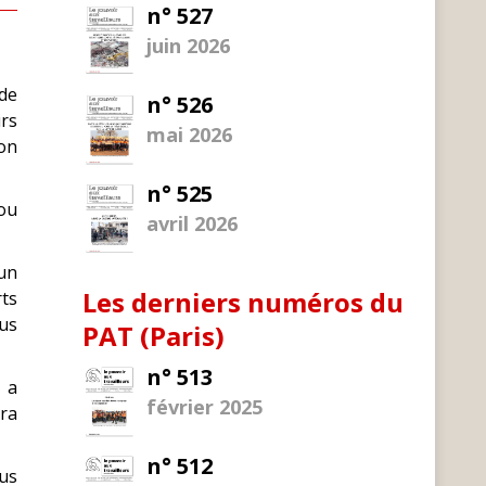
n° 527
juin 2026
 de
n° 526
urs
mai 2026
ion
n° 525
 ou
avril 2026
 un
Les derniers numéros du
rts
us
PAT (Paris)
n° 513
» a
février 2025
ara
n° 512
lus