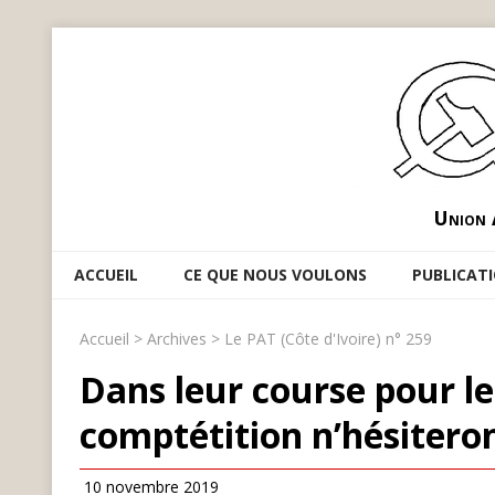
Union 
ACCUEIL
CE QUE NOUS VOULONS
PUBLICAT
Accueil
>
Archives
>
Le PAT (Côte d'Ivoire) n° 259
Dans leur course pour le 
comptétition n’hésiteront
10 novembre 2019