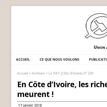
Union 
ACCUEIL
CE QUE NOUS VOULONS
PUBLICAT
Accueil
>
Archives
>
Le PAT (Côte d'Ivoire) n° 239
En Cöte d’Ivoire, les ric
meurent !
17 janvier 2018