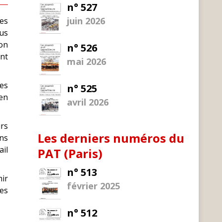
n° 527
juin 2026
les
lus
on
n° 526
nt
mai 2026
ues
n° 525
en
avril 2026
urs
Les derniers numéros du
ns
ail
PAT (Paris)
n° 513
mir
février 2025
res
n° 512