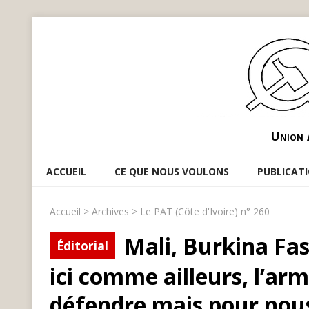
Union 
ACCUEIL
CE QUE NOUS VOULONS
PUBLICAT
Accueil
>
Archives
>
Le PAT (Côte d'Ivoire) n° 260
Mali, Burkina Fa
Éditorial
ici comme ailleurs, l’ar
défendre mais pour nous