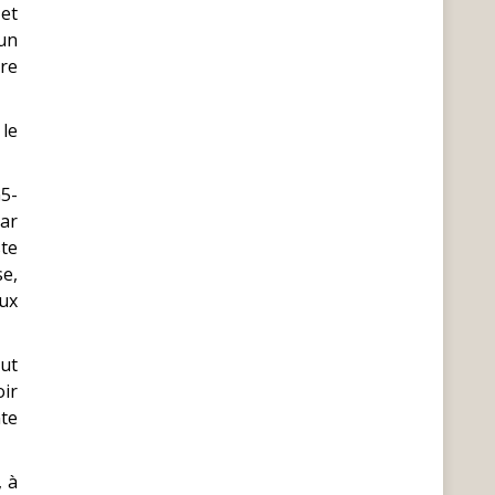
et
 un
bre
le
G5-
car
ste
se,
aux
out
oir
nte
, à