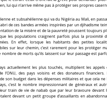
lien, lui qui n’arrive même pas à protéger ses propres caser
élienne et subsahélienne qui va du Nigéria au Mali, en pass
l’abri de ces bandes armées inspirées par un djihadisme tei
ntation de la misère et de la pauvreté poussent toujours p
 que les populations craignent parfois plus la proximité 
ées. En effet, lorsque les habitants des petites localit
iles sur leur chemin, c’est rarement pour les protéger m
e nombre de morts qu’ils laissent sur leur passage est parf
ays actuellement les plus touchés, multiplient les appels
e l’ONU, des pays voisins et des donateurs financiers. 
de son budget dans les dépenses militaires et que cela ne 
pays, c’est le nombre impressionnant de généraux et autr
leur train de vie de nabab que par leur bravoure devant 
talent devant un petit groupe d’assaillants en abandonna