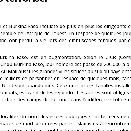
i et Burkina Faso inquiète de plus en plus les dirigeants 
emble de l’Afrique de l’ouest. En l’espace de quelques jou
nabè ont perdu la vie lors des embuscades tendues par d
.
urkina Faso, est en augmentation. Selon le CICR (Comi
rieur du Burkina Faso, leur nombre est passé de 200 000 à p
Au Mali aussi, les grandes villes situées au sud du pays ont
de milliers de personnes en l’espace de quelques mois, tan
 Nord sont abandonnés. Ceux qui ont des familles install
combats, essayent de les rejoindre. Les autres sont obligés
t dans des camps de fortune, dans l’indifférence totale 
 localités du nord, les écoles publiques sont fermées dep
naces de mort proférées par les islamistes à l’encontre 
que le Coran. Ceux-ci ont fait la grève pour demander plus