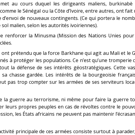
et au cours duquel les dirigeants maliens, burkinabè 
comme le Sénégal ou la Côte d’Ivoire, entre autres, ont fait
me d’envoi de nouveaux contingents. (Ce qui portera le nom
e sol malien, selon les autorités ivoiriennes).
de renforcer la Minusma (Mission des Nations Unies pour 
clées.
s ont prétendu que la force Barkhane qui agit au Mali et le 
nés à protéger les populations. Ce n’est qu’une tromperie 
 tout la défense de ses intérêts géostratégiques. Cette va
e sa chasse gardée. Les intérêts de la bourgeoisie françai
peut pas trop compter sur les armées de ses serviteurs loc
re la guerre au terrorisme, ni même pour faire la guerre t
er leurs propres peuples en cas de révoltes contre le pouv
ession, les États africains ne peuvent pas maintenir l’écrasa
ctivité principale de ces armées consiste surtout à parader