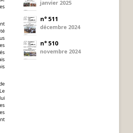
janvier 2025
nes
n° 511
ant
décembre 2024
nté
lus
n° 510
des
novembre 2024
és
ais
ois
 de
Le
lui
es
les
nt