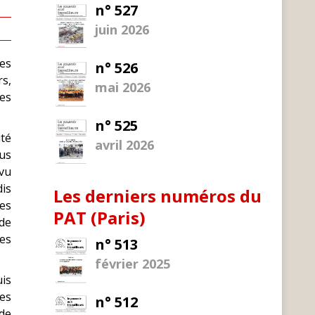
n° 527
juin 2026
des
n° 526
rs,
mai 2026
es
n° 525
té
avril 2026
lus
 vu
dis
Les derniers numéros du
ées
PAT (Paris)
 de
des
n° 513
février 2025
uis
des
n° 512
 de