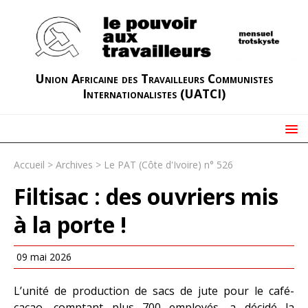
Union Africaine des Travailleurs Communistes
Internationalistes (UATCI)
Accueil
>
Archives
>
Le PAT (Côte d'Ivoire) n° 526
Filtisac : des ouvriers mis
à la porte !
09 mai 2026
L’unité de production de sacs de jute pour le café-
cacao, comptant plus 700 employés, a décidé la