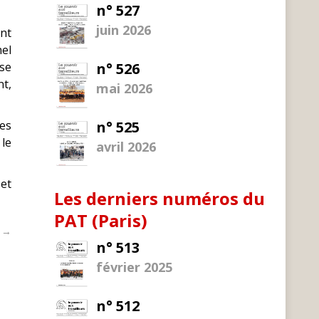
n° 527
juin 2026
ent
nel
ise
n° 526
nt,
mai 2026
les
n° 525
 le
avril 2026
 et
Les derniers numéros du
PAT (Paris)
t →
n° 513
février 2025
n° 512