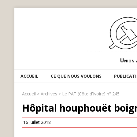
Union 
ACCUEIL
CE QUE NOUS VOULONS
PUBLICAT
Accueil
>
Archives
>
Le PAT (Côte d'Ivoire) n° 245
Hôpital houphouët boig
16 juillet 2018