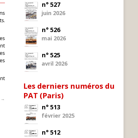
n° 527
juin 2026
ons
ts.
n° 526
mai 2026
es
ont
les
n° 525
les
avril 2026
ont
Les derniers numéros du
PAT (Paris)
t →
n° 513
février 2025
n° 512