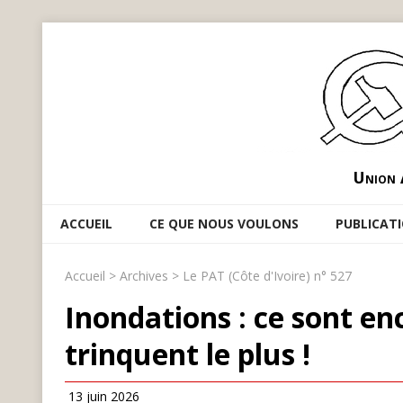
Union 
ACCUEIL
CE QUE NOUS VOULONS
PUBLICAT
Accueil
>
Archives
>
Le PAT (Côte d'Ivoire) n° 527
Inondations : ce sont en
trinquent le plus !
13 juin 2026