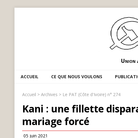
Union 
ACCUEIL
CE QUE NOUS VOULONS
PUBLICAT
Accueil
>
Archives
>
Le PAT (Côte d'Ivoire) n° 274
Kani : une fillette dispa
mariage forcé
05 juin 2021