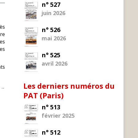
n° 527
juin 2026
rès
n° 526
tre
mai 2026
les
les
n° 525
avril 2026
ats
Les derniers numéros du
t →
PAT (Paris)
n° 513
février 2025
n° 512