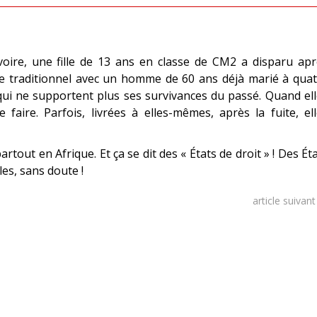
Ivoire, une fille de 13 ans en classe de CM2 a disparu ap
age traditionnel avec un homme de 60 ans déjà marié à qua
qui ne supportent plus ses survivances du passé. Quand el
 faire. Parfois, livrées à elles-mêmes, après la fuite, el
out en Afrique. Et ça se dit des « États de droit » ! Des Ét
lles, sans doute !
article suivan