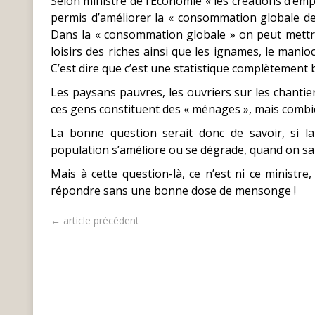
Selon ministre de l’Economie « les créations d’emp
permis d’améliorer la « consommation globale d
Dans la « consommation globale » on peut mettre to
loisirs des riches ainsi que les ignames, le man
C’est dire que c’est une statistique complètement b
Les paysans pauvres, les ouvriers sur les chantiers
ces gens constituent des « ménages », mais combi
La bonne question serait donc de savoir, si 
population s’améliore ou se dégrade, quand on sait
Mais à cette question-là, ce n’est ni ce ministre, 
répondre sans une bonne dose de mensonge !
← article précédent