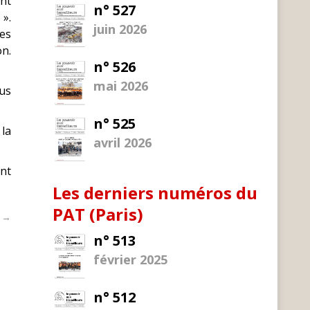
ont
n° 527
».
juin 2026
les
on.
n° 526
mai 2026
ous
n° 525
la
avril 2026
ent
Les derniers numéros du
PAT (Paris)
t →
n° 513
février 2025
n° 512