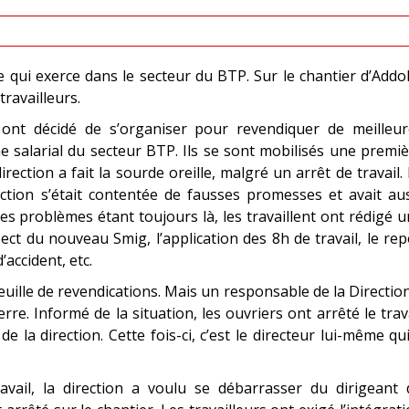
qui exerce dans le secteur du BTP. Sur le chantier d’Add
ravailleurs.
rs ont décidé de s’organiser pour revendiquer de meilleu
me salarial du secteur BTP. Ils se sont mobilisés une premi
rection a fait la sourde oreille, malgré un arrêt de travail.
tion s’était contentée de fausses promesses et avait aus
es problèmes étant toujours là, les travaillent ont rédigé 
pect du nouveau Smig, l’application des 8h de travail, le re
accident, etc.
euille de revendications. Mais un responsable de la Directio
erre. Informé de la situation, les ouvriers ont arrêté le trav
la direction. Cette fois-ci, c’est le directeur lui-même qu
vail, la direction a voulu se débarrasser du dirigeant 