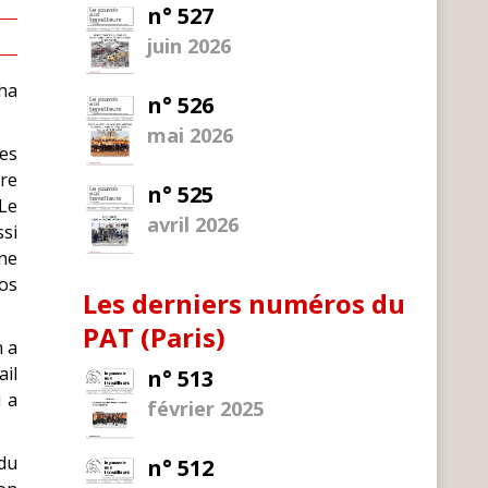
n° 527
juin 2026
oha
n° 526
mai 2026
res
ère
n° 525
 Le
avril 2026
si
une
pos
Les derniers numéros du
PAT (Paris)
n a
ail
n° 513
i a
février 2025
du
n° 512