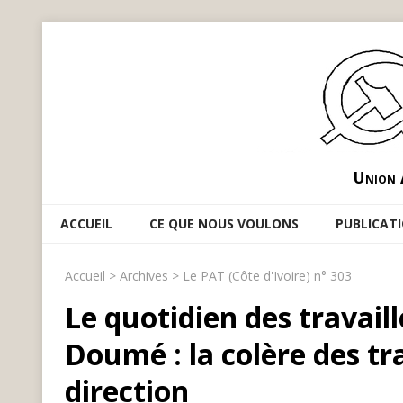
Union 
ACCUEIL
CE QUE NOUS VOULONS
PUBLICAT
Accueil
>
Archives
>
Le PAT (Côte d'Ivoire) n° 303
Le quotidien des travail
Doumé : la colère des tra
direction