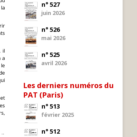
du
n° 527
 la
juin 2026
rir
n° 526
nts
mai 2026
 il
n° 525
n a
avril 2026
 le
de
qui
Les derniers numéros du
PAT (Paris)
 et
les
n° 513
rs,
février 2025
n° 512
t →