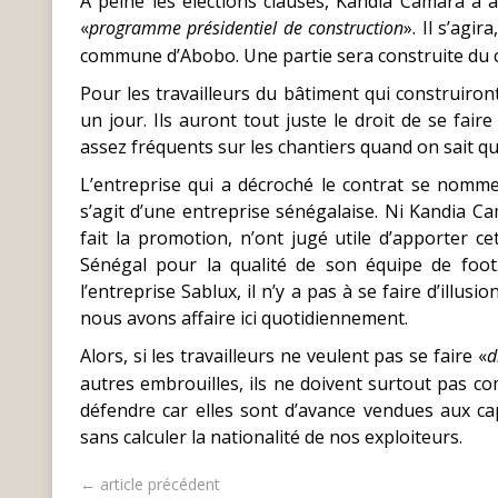
A peine les élections clauses, Kandia Camara a 
«
programme présidentiel de construction
». Il s’agir
commune d’Abobo. Une partie sera construite du c
Pour les travailleurs du bâtiment qui construiron
un jour. Ils auront tout juste le droit de se faire
assez fréquents sur les chantiers quand on sait que 
L’entreprise qui a décroché le contrat se nomme
s’agit d’une entreprise sénégalaise. Ni Kandia C
fait la promotion, n’ont jugé utile d’apporter c
Sénégal pour la qualité de son équipe de foot.
l’entreprise Sablux, il n’y a pas à se faire d’illus
nous avons affaire ici quotidiennement.
Alors, si les travailleurs ne veulent pas se faire «
d
autres embrouilles, ils ne doivent surtout pas com
défendre car elles sont d’avance vendues aux cap
sans calculer la nationalité de nos exploiteurs.
← article précédent