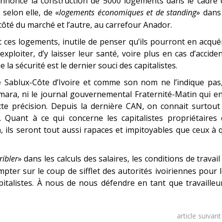
annoncé la construction de 5000 logements dans le cadre 
a, selon elle, de «
logements économiques et de standing
» dans
ôté du marché et l’autre, au carrefour Anador.
t ces logements, inutile de penser qu’ils pourront en acqué
 exploiter, d’y laisser leur santé, voire plus en cas d’accide
la sécurité est le dernier souci des capitalistes.
 Sablux-Côte d’Ivoire et comme son nom ne l’indique pas,
amara, ni le journal gouvernemental Fraternité-Matin qui e
ette précision. Depuis la dernière CAN, on connait surtout
 Quant à ce qui concerne les capitalistes propriétaires 
ion, ils seront tout aussi rapaces et impitoyables que ceux à 
ribler
» dans les calculs des salaires, les conditions de travail
pter sur le coup de sifflet des autorités ivoiriennes pour 
italistes. À nous de nous défendre en tant que travailleu
article suivan