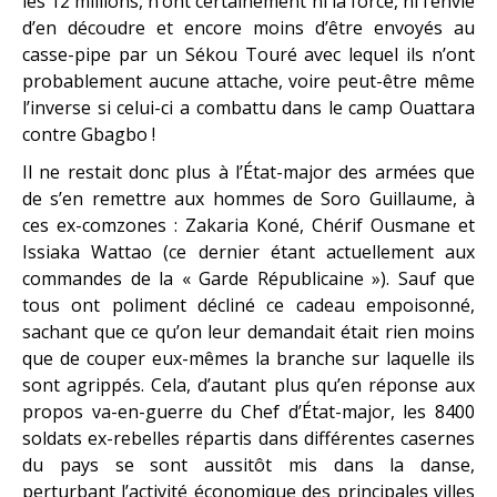
les 12 millions, n’ont certainement ni la force, ni l’envie
d’en découdre et encore moins d’être envoyés au
casse-pipe par un Sékou Touré avec lequel ils n’ont
probablement aucune attache, voire peut-être même
l’inverse si celui-ci a combattu dans le camp Ouattara
contre Gbagbo !
Il ne restait donc plus à l’État-major des armées que
de s’en remettre aux hommes de Soro Guillaume, à
ces ex-comzones : Zakaria Koné, Chérif Ousmane et
Issiaka Wattao (ce dernier étant actuellement aux
commandes de la « Garde Républicaine »). Sauf que
tous ont poliment décliné ce cadeau empoisonné,
sachant que ce qu’on leur demandait était rien moins
que de couper eux-mêmes la branche sur laquelle ils
sont agrippés. Cela, d’autant plus qu’en réponse aux
propos va-en-guerre du Chef d’État-major, les 8400
soldats ex-rebelles répartis dans différentes casernes
du pays se sont aussitôt mis dans la danse,
perturbant l’activité économique des principales villes