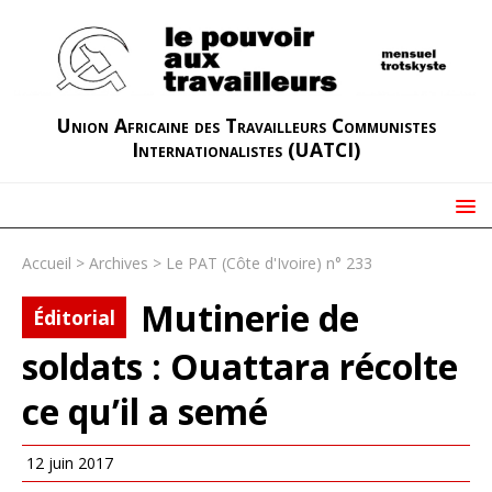
Union Africaine des Travailleurs Communistes
Internationalistes (UATCI)
Accueil
>
Archives
>
Le PAT (Côte d'Ivoire) n° 233
Mutinerie de
Éditorial
soldats : Ouattara récolte
ce qu’il a semé
12 juin 2017