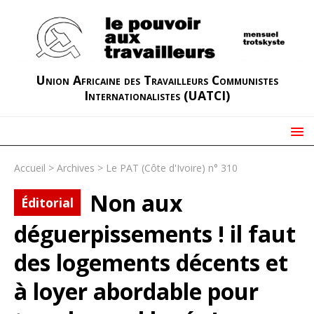
Union Africaine des Travailleurs Communistes
Internationalistes (UATCI)
Accueil
>
Archives
>
Le PAT (Côte d'Ivoire) n° 310
Non aux
Éditorial
déguerpissements ! il faut
des logements décents et
à loyer abordable pour