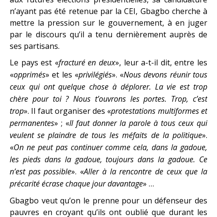
n’ayant pas été retenue par la CEI, Gbagbo cherche à
mettre la pression sur le gouvernement, à en juger
par le discours qu’il a tenu dernièrement auprès de
ses partisans.
Le pays est «
fracturé en deux
», leur a-t-il dit, entre les
«
opprimés
» et les «
privilégiés
». «
Nous devons réunir tous
ceux qui ont quelque chose à déplorer. La vie est trop
chère pour toi ? Nous t’ouvrons les portes. Trop, c’est
trop
». Il faut organiser des «
protestations multiformes et
permanentes
» ; «
Il faut donner la parole à tous ceux qui
veulent se plaindre de tous les méfaits de la politique
».
«
On ne peut pas continuer comme cela, dans la gadoue,
les pieds dans la gadoue, toujours dans la gadoue. Ce
n’est pas possible
». «
Aller à la rencontre de ceux que la
précarité écrase chaque jour davantage
» …
Gbagbo veut qu’on le prenne pour un défenseur des
pauvres en croyant qu’ils ont oublié que durant les