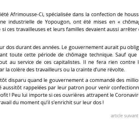
ciété Afrimousse-Ci, spécialisée dans la confection de hous
one industrielle de Yopougon, ont été mises en « chôma
si ces travailleuses et leurs familles devaient aussi arrêter
leur dos durant des années. Le gouvernement aurait pu obli
durant toute cette période de chômage technique. Sauf que
t au service de ces capitalistes. Il ne fera rien contre 
ar la colère des travailleurs ou la crainte d’une révolte.
ussitôt disparu quand le gouvernement a commandé des milli
é aussitôt rappelées par leur patron pour venir confection
rofit ! Peu lui importe si ces ouvrières attrapent le Coronavi
vail du moment qu’il s’enrichit sur leur dos !
article suivan