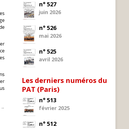
n° 527
juin 2026
ses
ge
 de
n° 526
mai 2026
ger
 ce
n° 525
les
avril 2026
ons
Les derniers numéros du
ner
PAT (Paris)
rus
n° 513
t →
février 2025
n° 512