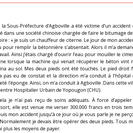
la Sous-Préfecture d’Agboville a été victime d’un accident
ployé dans une société chinoise chargée de faire le bitumage de
oire : « je suis un chauffeur de citerne. Le jour de mon accide
eau pour remplir la bétonnière s’absentait. Alors il m’a dema
ail. Ainsi j’étais chargé d’ouvrir l’eau pour mouiller le cime
erne lorsque la machine qui venait récupérer le béton vint
ina au sol. Mes deux pieds ont été touchés. Le pied droit 
 a pas eu de constat et la direction m’a conduit à l’hôpital
té l’éponge. Ainsi, on m’a conduit à Agboville .Dans cette vil
au Centre Hospitalier Urbain de Yopougon (CHU).
a je n’ai pas reçu de soins adéquats. À force d’appeler 
sort, elle est venue me verser 300.000 francs en trois te
is mon accident jusqu’à ce jour où je vous parle je ne perç
. Normalement je devais être opérer des deux pieds. Tous 
i plus les moyens de payer.