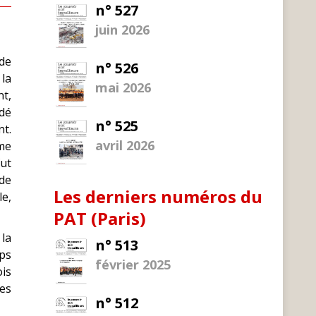
n° 527
juin 2026
 de
n° 526
 la
mai 2026
nt,
ndé
n° 525
nt.
avril 2026
 me
fut
 de
Les derniers numéros du
le,
PAT (Paris)
la
n° 513
mps
février 2025
ois
mes
n° 512