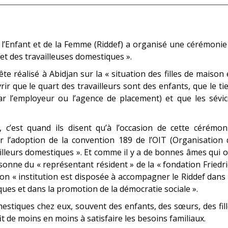
 l’Enfant et de la Femme (Riddef) a organisé une cérémonie
s et des travailleuses domestiques ».
te réalisé à Abidjan sur la « situation des filles de maison
ir que le quart des travailleurs sont des enfants, que le ti
par l’employeur ou l’agence de placement) et que les sévi
c’est quand ils disent qu’à l’occasion de cette cérémoni
r l’adoption de la convention 189 de l’OIT (Organisation
ailleurs domestiques ». Et comme il y a de bonnes âmes qui 
sonne du « représentant résident » de la « fondation Friedr
e son « institution est disposée à accompagner le Riddef dans
ques et dans la promotion de la démocratie sociale ».
estiques chez eux, souvent des enfants, des sœurs, des fil
t de moins en moins à satisfaire les besoins familiaux.