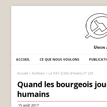
Union 
ACCUEIL
CE QUE NOUS VOULONS
PUBLICAT
Accueil
>
Archives
>
Le PAT (Côte d'Ivoire) n° 235
Quand les bourgeois joue
humains
15 août 2017