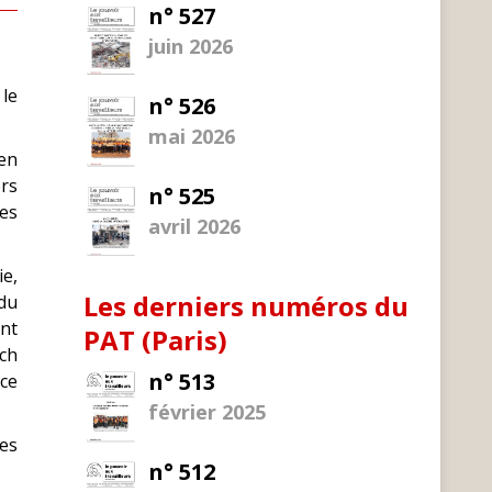
n° 527
juin 2026
 le
n° 526
mai 2026
 en
ers
n° 525
ces
avril 2026
e,
Les derniers numéros du
 du
ont
PAT (Paris)
ich
n° 513
 ce
février 2025
les
n° 512