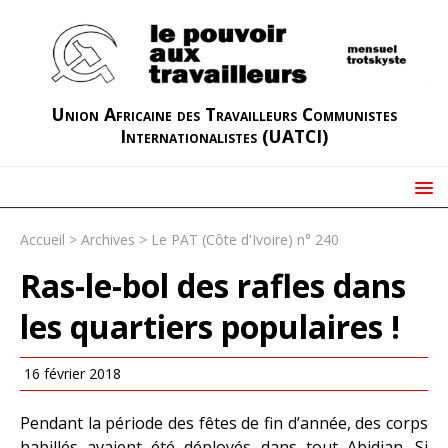
Union Africaine des Travailleurs Communistes
Internationalistes (UATCI)
Accueil
>
Archives
>
Le PAT (Côte d'Ivoire) n° 240
Ras-le-bol des rafles dans
les quartiers populaires !
16 février 2018
Pendant la période des fêtes de fin d’année, des corps
habillés avaient été déployés dans tout Abidjan. Si