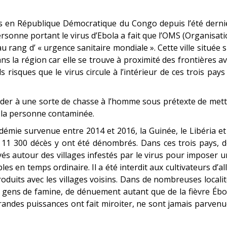
s en République Démocratique du Congo depuis l’été derni
rsonne portant le virus d’Ebola a fait que l’OMS (Organisat
au rang d’ « urgence sanitaire mondiale ». Cette ville située 
ns la région car elle se trouve à proximité des frontières a
s risques que le virus circule à l’intérieur de ces trois pays
er à une sorte de chasse à l’homme sous prétexte de mett
r la personne contaminée.
émie survenue entre 2014 et 2016, la Guinée, le Libéria et
11 300 décès y ont été dénombrés. Dans ces trois pays, d
yés autour des villages infestés par le virus pour imposer 
 en temps ordinaire. Il a été interdit aux cultivateurs d’al
oduits avec les villages voisins. Dans de nombreuses locali
 gens de famine, de dénuement autant que de la fièvre Ébo
grandes puissances ont fait miroiter, ne sont jamais parven