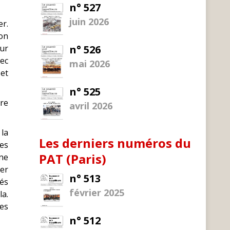
n° 527
juin 2026
er.
ion
sur
n° 526
vec
mai 2026
 et
n° 525
re
avril 2026
 la
Les derniers numéros du
es
PAT (Paris)
une
ler
n° 513
tés
février 2025
la.
ues
n° 512