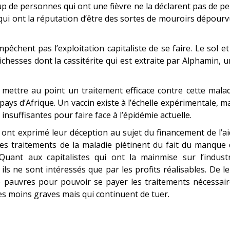
p de personnes qui ont une fièvre ne la déclarent pas de p
qui ont la réputation d’être des sortes de mouroirs dépour
êchent pas l’exploitation capitaliste de se faire. Le sol et
chesses dont la cassitérite qui est extraite par Alphamin, 
à mettre au point un traitement efficace contre cette mala
ys d’Afrique. Un vaccin existe à l’échelle expérimentale, m
nsuffisantes pour faire face à l’épidémie actuelle.
ont exprimé leur déception au sujet du financement de l’a
les traitements de la maladie piétinent du fait du manque
Quant aux capitalistes qui ont la mainmise sur l’industr
ils ne sont intéressés que par les profits réalisables. De l
op pauvres pour pouvoir se payer les traitements nécessai
s moins graves mais qui continuent de tuer.