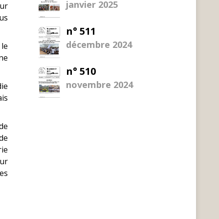
janvier 2025
eur
vus
n° 511
décembre 2024
 le
une
n° 510
novembre 2024
die
ais
ide
 de
ie
eur
res