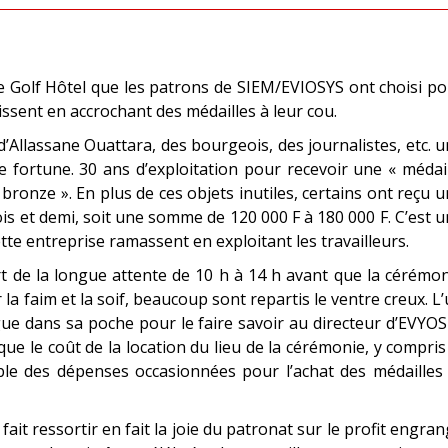
de Golf Hôtel que les patrons de SIEM/EVIOSYS ont choisi p
bissent en accrochant des médailles à leur cou.
Allassane Ouattara, des bourgeois, des journalistes, etc. 
e fortune. 30 ans d’exploitation pour recevoir une « médai
« bronze ». En plus de ces objets inutiles, certains ont reçu 
is et demi, soit une somme de 120 000 F à 180 000 F. C’est 
ette entreprise ramassent en exploitant les travailleurs.
rt de la longue attente de 10 h à 14 h avant que la cérémo
r la faim et la soif, beaucoup sont repartis le ventre creux. L
gue dans sa poche pour le faire savoir au directeur d’EVYOS
e le coût de la location du lieu de la cérémonie, y compris
mble des dépenses occasionnées pour l’achat des médailles
it ressortir en fait la joie du patronat sur le profit engra