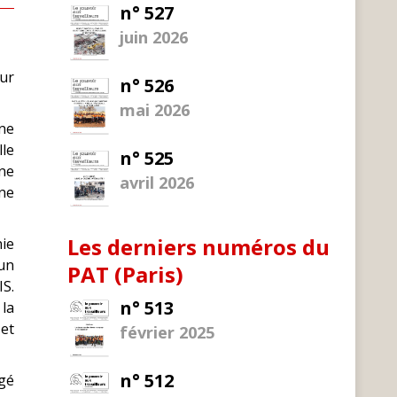
n° 527
juin 2026
our
n° 526
mai 2026
une
lle
n° 525
une
avril 2026
une
Les derniers numéros du
nie
’un
PAT (Paris)
IS.
n° 513
 la
 et
février 2025
n° 512
ngé