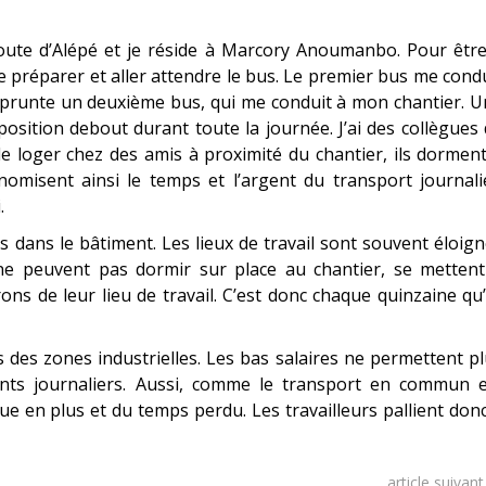
route d’Alépé et je réside à Marcory Anoumanbo. Pour êtr
me préparer et aller attendre le bus. Le premier bus me cond
mprunte un deuxième bus, qui me conduit à mon chantier. 
position debout durant toute la journée. J’ai des collègues
e loger chez des amis à proximité du chantier, ils dormen
misent ainsi le temps et l’argent du transport journalie
.
rs dans le bâtiment. Les lieux de travail sont souvent éloig
 ne peuvent pas dormir sur place au chantier, se mettent
ns de leur lieu de travail. C’est donc chaque quinzaine qu’
 des zones industrielles. Les bas salaires ne permettent p
ments journaliers. Aussi, comme le transport en commun e
gue en plus et du temps perdu. Les travailleurs pallient don
article suivan