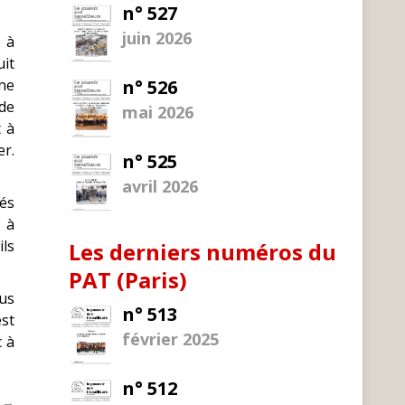
n° 527
juin 2026
e à
uit
Une
n° 526
 de
mai 2026
t à
r.
n° 525
avril 2026
nés
 à
ils
Les derniers numéros du
PAT (Paris)
lus
n° 513
st
février 2025
c à
n° 512
t →