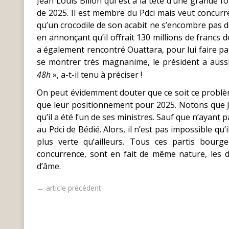
Jean Louis Billon qui est à la tête d’une grande f
de 2025. Il est membre du Pdci mais veut concurre
qu’un crocodile de son acabit ne s’encombre pas de 
en annonçant qu’il offrait 130 millions de francs de
a également rencontré Ouattara, pour lui faire pa
se montrer très magnanime, le président a auss
48h
», a-t-il tenu à préciser !
On peut évidemment douter que ce soit ce problème
que leur positionnement pour 2025. Notons que Jea
qu’il a été l’un de ses ministres. Sauf que n’ayant p
au Pdci de Bédié. Alors, il n’est pas impossible qu
plus verte qu’ailleurs. Tous ces partis bourge
concurrence, sont en fait de même nature, les d
d’âme.
← article précédent