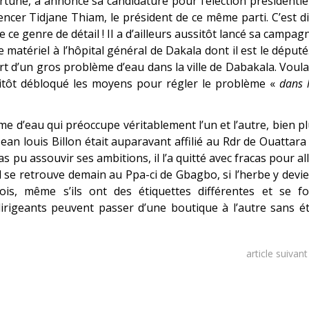
ortune, a annoncé sa candidature pour l’élection présidentie
ncer Tidjane Thiam, le président de ce même parti. C’est d
ce genre de détail ! Il a d’ailleurs aussitôt lancé sa campag
 matériel à l’hôpital général de Dakala dont il est le député.
rt d’un gros problème d’eau dans la ville de Dabakala. Voul
itôt débloqué les moyens pour régler le problème «
dans 
 d’eau qui préoccupe véritablement l’un et l’autre, bien p
n louis Billon était auparavant affilié au Rdr de Ouattara
as pu assouvir ses ambitions, il l’a quitté avec fracas pour al
’il se retrouve demain au Ppa-ci de Gbagbo, si l’herbe y devi
ois, même s’ils ont des étiquettes différentes et se fo
irigeants peuvent passer d’une boutique à l’autre sans é
article suivan