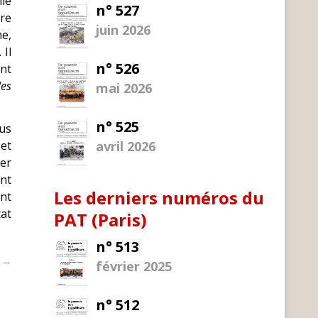
lle
n° 527
ire
juin 2026
ne,
 Il
n° 526
ant
les
mai 2026
n° 525
lus
 et
avril 2026
ler
ent
Les derniers numéros du
nt
tat
PAT (Paris)
n° 513
t →
février 2025
n° 512