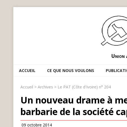
Union 
ACCUEIL
CE QUE NOUS VOULONS
PUBLICAT
Accueil
>
Archives
>
Le PAT (Côte d'Ivoire) n° 204
Un nouveau drame à met
barbarie de la société ca
09 octobre 2014