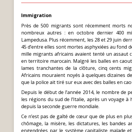
Immigration
Près de 500 migrants sont récemment morts noy
nombreux autres : en octobre dernier 400 mi
Lampedusa. Plus récemment, les 28 et 29 juin derni
45 d’entre elles sont mortes asphyxiées au fond d
mille migrants africains avaient tenté un assaut co
en territoire marocain. Malgré les balles en caout
lames tranchantes de la clôture, cinq cents mi
Africains mouraient noyés à quelques dizaines d
que la police ait tiré sur eux avec des balles en ca
Depuis le début de l’année 2014, le nombre de p
les régions du sud de l’Italie, après un voyage à 
depuis la seconde guerre mondiale.
Ce n’est pas de gaîté de cœur que de plus en plus
chômage, la misère, les dictatures, les bandes a
engendrées par le système capitaliste malade et 