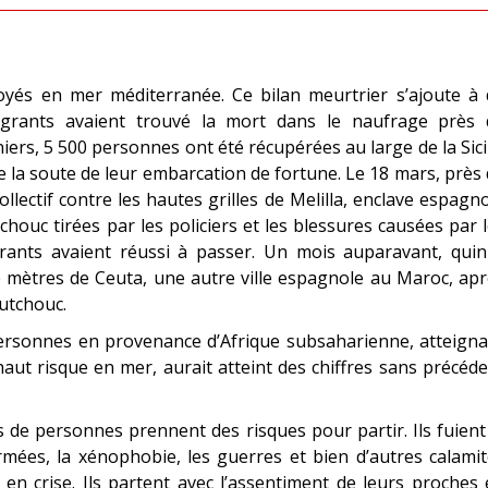
és en mer méditerranée. Ce bilan meurtrier s’ajoute à 
grants avaient trouvé la mort dans le naufrage près 
ers, 5 500 personnes ont été récupérées au large de la Sici
e la soute de leur embarcation de fortune. Le 18 mars, près
llectif contre les hautes grilles de Melilla, enclave espagn
chouc tirées par les policiers et les blessures causées par 
grants avaient réussi à passer. Un mois auparavant, quin
e mètres de Ceuta, une autre ville espagnole au Maroc, ap
outchouc.
ersonnes en provenance d’Afrique subsaharienne, atteigna
haut risque en mer, aurait atteint des chiffres sans précéd
 de personnes prennent des risques pour partir. Ils fuient
rmées, la xénophobie, les guerres et bien d’autres calami
en crise. Ils partent avec l’assentiment de leurs proches