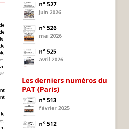
n° 527
juin 2026
de
n° 526
de
mai 2026
le,
 de
n° 525
ole
avril 2026
les
ze
rès
Les derniers numéros du
PAT (Paris)
nt
ent
n° 513
février 2025
 le
tés
n° 512
 en