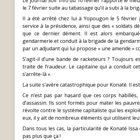
Le journal Soir Info du 10 février rapporte le me
le 7 février suite au tabassage qu’il a subi à la 
Il a été arrêté chez lui à Yopougon le 5 févrie
service à la présidence, ainsi que des « soldats dé
que ce dernier dément. Il est alors embarqu
gendarmerie et conduit à la brigade de la gendarm
par un adjudant qui lui propose « une amende » co
S’agit-il d’une bande de racketeurs ? Toujours es
traite de fraudeur. Le capitaine qui a conduit cet
s’arrête-là ».
La suite s’avère catastrophique pour Konaté. Il e
Ce n’est pas par hasard que ces corps habillé
d’assassin. Ils sont formés pour mater les pauvres 
révolte contre le système capitaliste qui les explo
eux, il y ait de nombreux éléments qui utilisent le
Dans tous les cas, la particularité de Konaté Issa c
pas plus que ça !