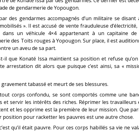
urtre de Konaté Issa par des gendarmes. Ce dernier est déc
brigade de gendarmerie de Yopougon.
r par des gendarmes accompagnés d’un militaire se disant
mobilisés ». Il est accusé de vente frauduleuse d’électricité,
é dans un véhicule 4×4 appartenant à un capitaine de 
erie des Toits rouges à Yopougon. Sur place, il est auditio
ntre un aveu de sa part.
t-il que Konaté Issa maintient sa position et refuse qu’on
te arrestation dit alors que puisque c’est ainsi, sa « miss
st gravement tabassé et meurt de ses blessures.
s, tout corps confondu, se sont comportés comme une ban
et servir les intérêts des riches. Réprimer les travailleurs
itent et les opprime est la première de leur mission. Que pa
ur position pour racketter les pauvres est une autre chose.
’est qu’il était pauvre. Pour ces corps habillés sa vie ne val