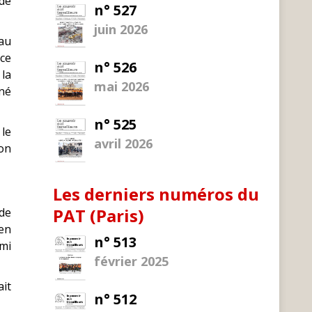
édé
n° 527
juin 2026
 au
 ce
n° 526
la
mai 2026
nné
n° 525
 le
avril 2026
ion
Les derniers numéros du
PAT (Paris)
de
 en
n° 513
rmi
février 2025
ait
n° 512