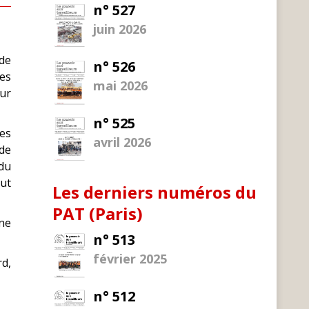
n° 527
juin 2026
 de
n° 526
es
mai 2026
ur
n° 525
les
avril 2026
 de
 du
aut
Les derniers numéros du
PAT (Paris)
 ne
n° 513
février 2025
rd,
n° 512
t →