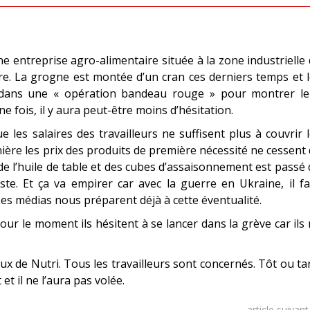
ne entreprise agro-alimentaire située à la zone industrielle
. La grogne est montée d’un cran ces derniers temps et l
er dans une « opération bandeau rouge » pour montrer le
 fois, il y aura peut-être moins d’hésitation.
 les salaires des travailleurs ne suffisent plus à couvrir 
ière les prix des produits de première nécessité ne cessent
de l’huile de table et des cubes d’assaisonnement est passé
te. Et ça va empirer car avec la guerre en Ukraine, il f
Les médias nous préparent déjà à cette éventualité.
our le moment ils hésitent à se lancer dans la grève car ils
ux de Nutri. Tous les travailleurs sont concernés. Tôt ou ta
et il ne l’aura pas volée.
article suivan