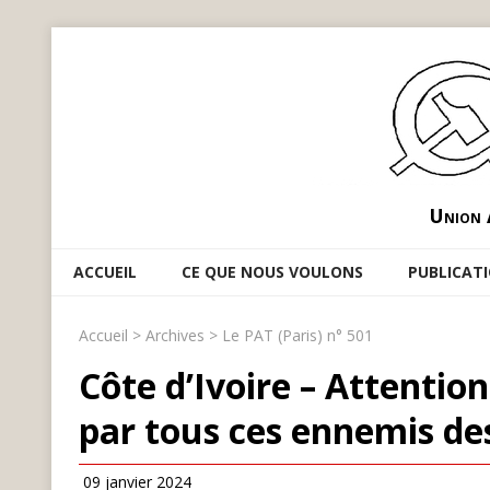
Union 
ACCUEIL
CE QUE NOUS VOULONS
PUBLICAT
Accueil
>
Archives
>
Le PAT (Paris) n° 501
Côte d’Ivoire – Attention
par tous ces ennemis des
09 janvier 2024