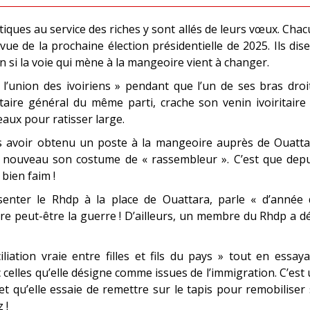
tiques au service des riches y sont allés de leurs vœux. Cha
vue de la prochaine élection présidentielle de 2025. Ils dis
n si la voie qui mène à la mangeoire vient à changer.
l’union des ivoiriens » pendant que l’un de ses bras droi
ire général du même parti, crache son venin ivoiritaire 
eaux pour ratisser large.
as avoir obtenu un poste à la mangeoire auprès de Ouatta
e nouveau son costume de « rassembleur ». C’est que depu
 bien faim !
enter le Rhdp à la place de Ouattara, parle « d’année 
are peut-être la guerre ! D’ailleurs, un membre du Rhdp a d
ation vraie entre filles et fils du pays » tout en essay
celles qu’elle désigne comme issues de l’immigration. C’est
 qu’elle essaie de remettre sur le tapis pour remobiliser
 !