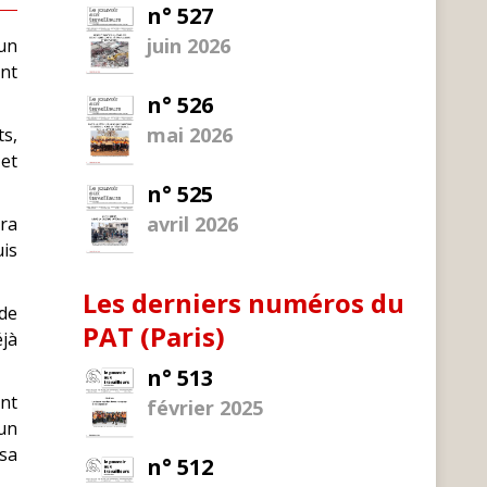
n° 527
juin 2026
cun
ent
n° 526
mai 2026
ts,
et
n° 525
avril 2026
ra
is
Les derniers numéros du
de
PAT (Paris)
éjà
n° 513
ant
février 2025
 un
 sa
n° 512