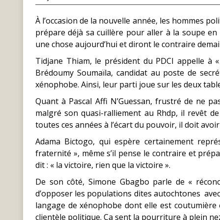
À l’occasion de la nouvelle année, les hommes poli
prépare déjà sa cuillère pour aller à la soupe en 
une chose aujourd’hui et diront le contraire demai
Tidjane Thiam, le président du PDCI appelle à « 
Brédoumy Soumaïla, candidat au poste de secréta
xénophobe. Ainsi, leur parti joue sur les deux tabl
Quant à Pascal Affi N’Guessan, frustré de ne p
malgré son quasi-ralliement au Rhdp, il revêt d
toutes ces années à l’écart du pouvoir, il doit avoir
Adama Bictogo, qui espère certainement représ
fraternité », même s’il pense le contraire et prép
dit : « la victoire, rien que la victoire ».
De son côté, Simone Gbagbo parle de « réconcili
d’opposer les populations dites autochtones avec 
langage de xénophobe dont elle est coutumière et
clientèle politique. Ça sent la pourriture à plein nez