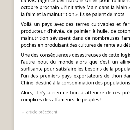
La FAO (agence des Nations Unies pour l’alimenta
octobre prochain « l’Initiative Main dans la Main 
la faim et la malnutrition ». Ils se paient de mots !
Voilà un pays avec des terres cultivables et fe
producteur d’hévéa, de palmier à huile, de coton
malnutrition sévissent dans de nombreuses fami
poches en produisant des cultures de rente au détr
Une des conséquences désastreuses de cette logique
l’autre bout du monde alors que c’est un alim
suffisante pour satisfaire les besoins de la popula
l’un des premiers pays exportateurs de thon da
Chine, destiné à la consommation des populations
Alors, il n’y a rien de bon à attendre de ces p
complices des affameurs de peuples !
← article précédent