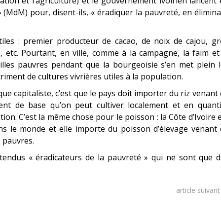
tion et l’agriculture) et le gouvernement ivoirien lancent
» (MdM) pour, disent-ils, « éradiquer la pauvreté, en élimin
rtiles : premier producteur de cacao, de noix de cajou, g
, etc. Pourtant, en ville, comme à la campagne, la faim et
lles pauvres pendant que la bourgeoisie s’en met plein l
iment de cultures vivrières utiles à la population.
 capitaliste, c’est que le pays doit importer du riz venant
ent de base qu’on peut cultiver localement et en quanti
tion. C’est la même chose pour le poisson : la Côte d’Ivoire 
ns le monde et elle importe du poisson d’élevage venant 
 pauvres.
rétendus « éradicateurs de la pauvreté » qui ne sont que 
article suivan