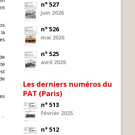
 en
n° 527
ant
juin 2026
ros
n° 526
 la
mai 2026
es
n° 525
 de
avril 2026
té
est
de
Les derniers numéros du
PAT (Paris)
des
n° 513
février 2025
t →
n° 512