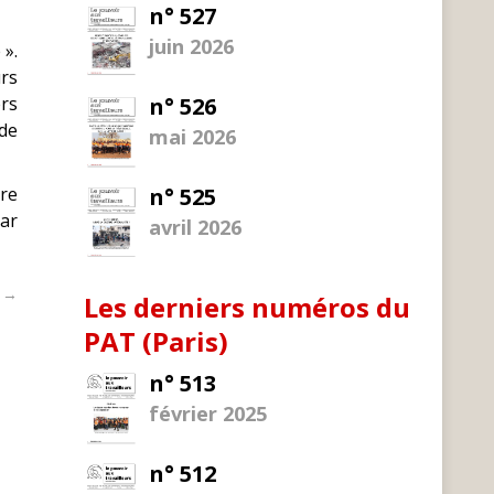
n° 527
juin 2026
 ».
urs
ers
n° 526
de
mai 2026
ire
n° 525
car
avril 2026
t →
Les derniers numéros du
PAT (Paris)
n° 513
février 2025
n° 512