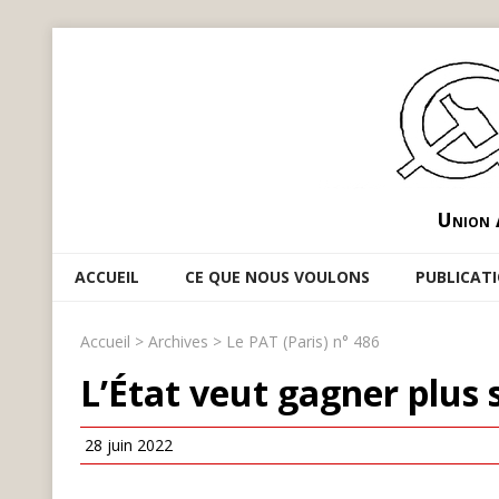
Union 
ACCUEIL
CE QUE NOUS VOULONS
PUBLICAT
Accueil
>
Archives
>
Le PAT (Paris) n° 486
L’État veut gagner plus s
28 juin 2022