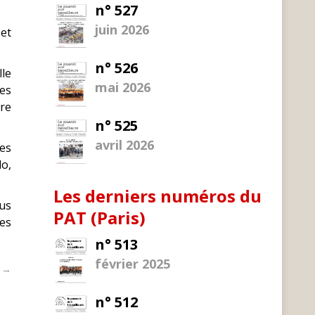
n° 527
juin 2026
et
n° 526
lle
mai 2026
des
dre
n° 525
avril 2026
les
lo,
Les derniers numéros du
us
PAT (Paris)
les
n° 513
février 2025
t →
n° 512