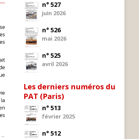
n° 527
juin 2026
 se
n° 526
es
mai 2026
es
n° 525
ait
avril 2026
 de
ue
Les derniers numéros du
vie
PAT (Paris)
 la
n° 513
’en
hes
février 2025
n° 512
t →