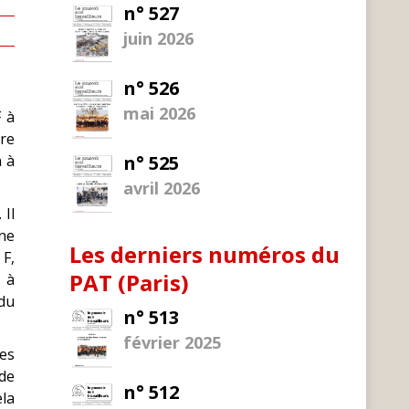
n° 527
juin 2026
n° 526
mai 2026
 à
tre
 à
n° 525
avril 2026
 Il
une
Les derniers numéros du
 F,
PAT (Paris)
s à
 du
n° 513
février 2025
les
de
n° 512
ela