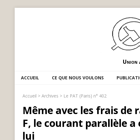
Union 
ACCUEIL
CE QUE NOUS VOULONS
PUBLICAT
Accueil
>
Archives
>
Le PAT (Paris) n° 402
Même avec les frais de 
F, le courant parallèle 
lui