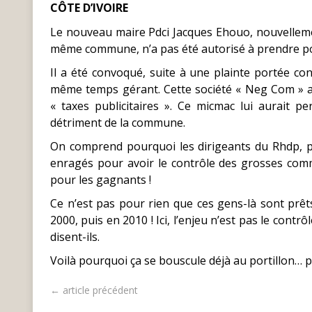
CÔTE D’IVOIRE
Le nouveau maire Pdci Jacques Ehouo, nouvelleme
même commune, n’a pas été autorisé à prendre po
Il a été convoqué, suite à une plainte portée con
même temps gérant. Cette société « Neg Com » a
« taxes publicitaires ». Ce micmac lui aurait p
détriment de la commune.
On comprend pourquoi les dirigeants du Rhdp, p
enragés pour avoir le contrôle des grosses comm
pour les gagnants !
Ce n’est pas pour rien que ces gens-là sont prêts
2000, puis en 2010 ! Ici, l’enjeu n’est pas le contr
disent-ils.
Voilà pourquoi ça se bouscule déjà au portillon… p
← article précédent