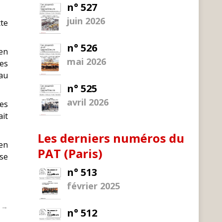
n° 527
juin 2026
tte
n° 526
 en
mai 2026
es
 au
n° 525
avril 2026
es
ait
Les derniers numéros du
 en
PAT (Paris)
 se
n° 513
février 2025
t →
n° 512