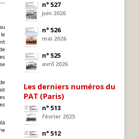
n° 527
juin 2026
au
n° 526
 le
mai 2026
nt
de
n° 525
les
avril 2026
sse
de
Les derniers numéros du
ait
PAT (Paris)
ces
es
n° 513
février 2025
ilà
 ne
n° 512