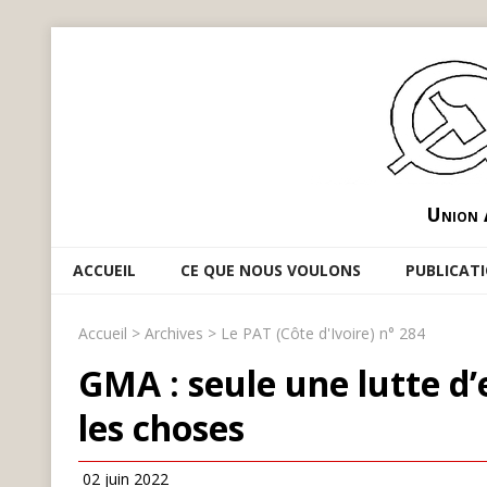
Union 
ACCUEIL
CE QUE NOUS VOULONS
PUBLICAT
Accueil
>
Archives
>
Le PAT (Côte d'Ivoire) n° 284
GMA : seule une lutte d
les choses
02 juin 2022