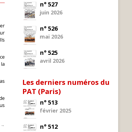
n° 527
juin 2026
rer
n° 526
eur
mai 2026
Ils
n° 525
-ce
avril 2026
 la
Les derniers numéros du
pas
PAT (Paris)
 de
n° 513
lus
février 2025
t →
n° 512