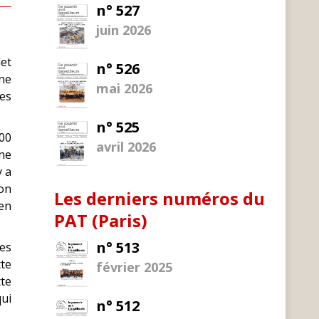
n° 527
juin 2026
let
n° 526
ne
mai 2026
res
n° 525
00
avril 2026
ne
y a
on
Les derniers numéros du
 en
PAT (Paris)
n° 513
Les
tte
février 2025
tte
qui
n° 512