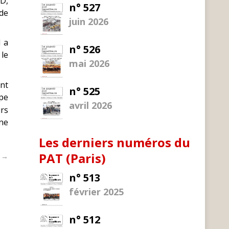
UD,
n° 527
de
juin 2026
I a
n° 526
 le
mai 2026
ent
n° 525
upe
avril 2026
urs
 ne
Les derniers numéros du
PAT (Paris)
t →
n° 513
février 2025
n° 512