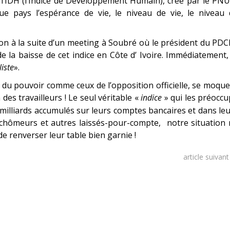
 l’IDH (l’Indice de Développement Humain), créé par le PN
 pays l’espérance de vie, le niveau de vie, le niveau 
on à la suite d’un meeting à Soubré où le président du PDC
 la baisse de cet indice en Côte d’ Ivoire. Immédiatement,
iste
».
ux du pouvoir comme ceux de l’opposition officielle, se moqu
des travailleurs ! Le seul véritable «
indice
» qui les préocc
e milliards accumulés sur leurs comptes bancaires et dans le
s, chômeurs et autres laissés-pour-compte, notre situation
 renverser leur table bien garnie !
article suivan