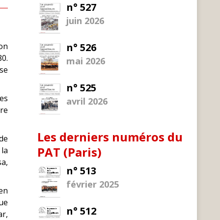
n° 527
juin 2026
ion
n° 526
80.
mai 2026
use
n° 525
des
avril 2026
ire
Les derniers numéros du
 de
PAT (Paris)
la
sa,
n° 513
février 2025
 en
ue
n° 512
r,