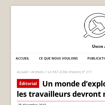
Union 
ACCUEIL
CE QUE NOUS VOULONS
PUBLICAT
Accueil
>
Archives
>
Le PAT (Côte d'Ivoire) n° 217
Un monde d’explo
Éditorial
les travailleurs devront 
28 décembre 2015