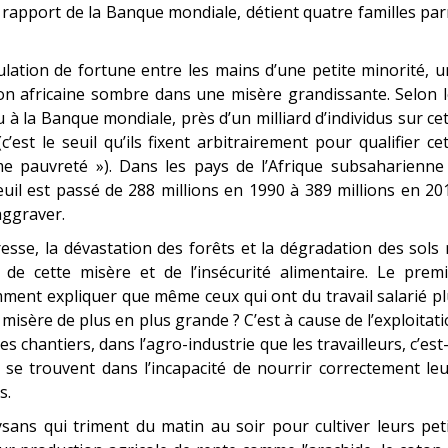
 rapport de la Banque mondiale, détient quatre familles pa
tion de fortune entre les mains d’une petite minorité, u
ion africaine sombre dans une misère grandissante. Selon 
 à la Banque mondiale, près d’un milliard d’individus sur ce
’est le seuil qu’ils fixent arbitrairement pour qualifier ce
e pauvreté »). Dans les pays de l’Afrique subsaharienne 
il est passé de 288 millions en 1990 à 389 millions en 20
aggraver.
resse, la dévastation des forêts et la dégradation des sols
e cette misère et de l’insécurité alimentaire. Le premi
mment expliquer que même ceux qui ont du travail salarié p
isère de plus en plus grande ? C’est à cause de l’exploitat
es chantiers, dans l’agro-industrie que les travailleurs, c’est
 se trouvent dans l’incapacité de nourrir correctement le
s.
ysans qui triment du matin au soir pour cultiver leurs pet