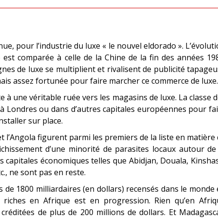
ue, pour l’industrie du luxe « le nouvel eldorado ». L’évolut
 est comparée à celle de la Chine de la fin des années 19
gnes de luxe se multiplient et rivalisent de publicité tapage
mais assez fortunée pour faire marcher ce commerce de luxe.
te à une véritable ruée vers les magasins de luxe. La classe 
, à Londres ou dans d’autres capitales européennes pour fa
staller sur place.
et l’Angola figurent parmi les premiers de la liste en matière
chissement d’une minorité de parasites locaux autour de 
s capitales économiques telles que Abidjan, Douala, Kinsha
., ne sont pas en reste.
s de 1800 milliardaires (en dollars) recensés dans le monde
 riches en Afrique est en progression. Rien qu’en Afriq
éditées de plus de 200 millions de dollars. Et Madagasca