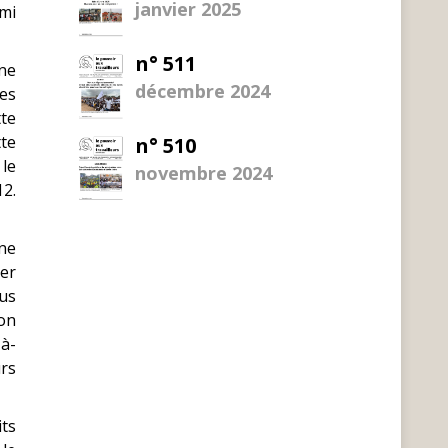
janvier 2025
rmi
n° 511
ne
décembre 2024
les
tte
tte
n° 510
le
novembre 2024
12.
 ne
er
lus
ion
-à-
urs
its