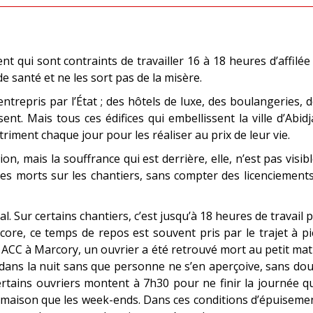
 qui sont contraints de travailler 16 à 18 heures d’affilée
de santé et ne les sort pas de la misère.
trepris par l’État ; des hôtels de luxe, des boulangeries, 
nt. Mais tous ces édifices qui embellissent la ville d’Abid
 triment chaque jour pour les réaliser au prix de leur vie.
on, mais la souffrance qui est derrière, elle, n’est pas visibl
des morts sur les chantiers, sans compter des licenciement
l. Sur certains chantiers, c’est jusqu’à 18 heures de travail 
ore, ce temps de repos est souvent pris par le trajet à p
té ACC à Marcory, un ouvrier a été retrouvé mort au petit mat
es dans la nuit sans que personne ne s’en aperçoive, sans do
ertains ouvriers montent à 7h30 pour ne finir la journée q
a maison que les week-ends. Dans ces conditions d’épuiseme