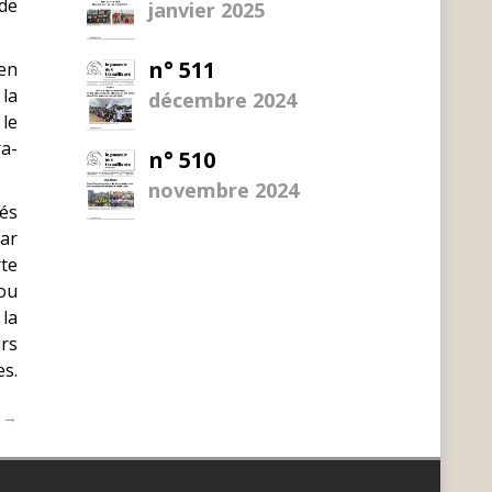
 de
janvier 2025
n° 511
 en
la
décembre 2024
 le
ra-
n° 510
novembre 2024
tés
par
rte
 ou
 la
urs
es.
t →