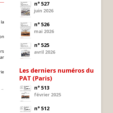
n° 527
juin 2026
 la
n° 526
mai 2026
gon
n° 525
urs
avril 2026
par
Les derniers numéros du
rie
PAT (Paris)
n° 513
t →
février 2025
n° 512