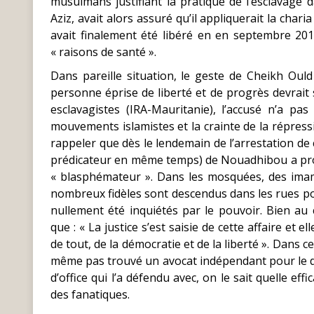
musulmans justifiant la pratique de l’esclavage
Aziz, avait alors assuré qu’il appliquerait la chari
avait finalement été libéré en en septembre 201
« raisons de santé ».
Dans pareille situation, le geste de Cheikh Ou
personne éprise de liberté et de progrès devrait s
esclavagistes (IRA-Mauritanie), l’accusé n’a p
mouvements islamistes et la crainte de la répressio
rappeler que dès le lendemain de l’arrestation d
prédicateur en même temps) de Nouadhibou a prop
« blasphémateur ». Dans les mosquées, des imam
nombreux fidèles sont descendus dans les rues po
nullement été inquiétés par le pouvoir. Bien au c
que : « La justice s’est saisie de cette affaire et 
de tout, de la démocratie et de la liberté ». Dans
même pas trouvé un avocat indépendant pour le dé
d’office qui l’a défendu avec, on le sait quelle ef
des fanatiques.