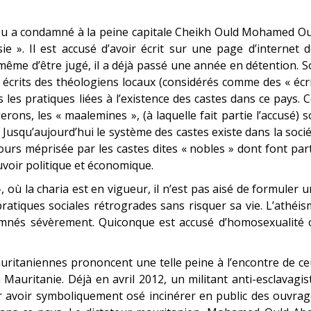
ou a condamné à la peine capitale Cheikh Ould Mohamed Ou
e ». Il est accusé d’avoir écrit sur une page d’internet 
même d’être jugé, il a déjà passé une année en détention. 
es écrits des théologiens locaux (considérés comme des « écr
s les pratiques liées à l’existence des castes dans ce pays. 
erons, les « maalemines », (à laquelle fait partie l’accusé) s
 Jusqu’aujourd’hui le système des castes existe dans la soci
ours méprisée par les castes dites « nobles » dont font par
uvoir politique et économique.
 où la charia est en vigueur, il n’est pas aisé de formuler 
pratiques sociales rétrogrades sans risquer sa vie. L’athéi
amnés sévèrement. Quiconque est accusé d’homosexualité 
auritaniennes prononcent une telle peine à l’encontre de c
en Mauritanie. Déjà en avril 2012, un militant anti-esclavagis
r avoir symboliquement osé incinérer en public des ouvra