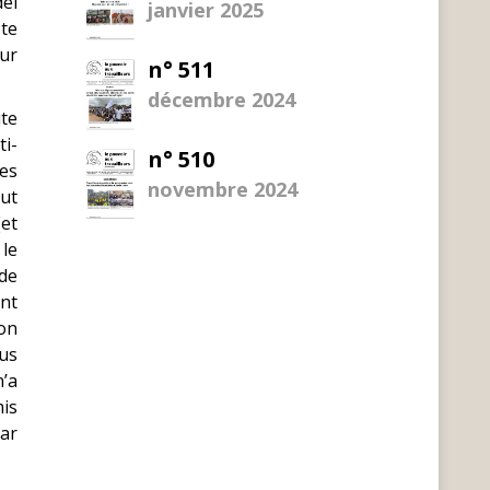
del
janvier 2025
ste
ur
n° 511
décembre 2024
te
ti-
n° 510
es
novembre 2024
aut
(et
 le
de
ont
ion
sus
n’a
mis
par