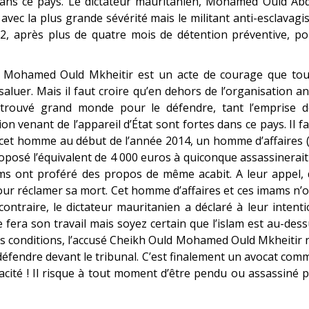
 dans ce pays. Le dictateur mauritanien, Mohamed Ould Ab
a avec la plus grande sévérité mais le militant anti-esclavagi
2, après plus de quatre mois de détention préventive, po
ld Mohamed Ould Mkheitir est un acte de courage que tou
aluer. Mais il faut croire qu’en dehors de l’organisation an
as trouvé grand monde pour le défendre, tant l’emprise d
n venant de l’appareil d’État sont fortes dans ce pays. Il f
e cet homme au début de l’année 2014, un homme d’affaires 
osé l’équivalent de 4 000 euros à quiconque assassinerait
s ont proféré des propos de même acabit. A leur appel, 
ur réclamer sa mort. Cet homme d’affaires et ces imams n’
ontraire, le dictateur mauritanien a déclaré à leur intent
elle fera son travail mais soyez certain que l’islam est au-des
 ces conditions, l’accusé Cheikh Ould Mohamed Ould Mkheitir 
fendre devant le tribunal. C’est finalement un avocat com
ficacité ! Il risque à tout moment d’être pendu ou assassiné 