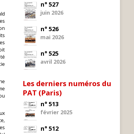
n° 527
juin 2026
ld
des
Son
n° 526
its
mai 2026
Ces
oit
n° 525
été
avril 2026
tie
une
Les derniers numéros du
sme
PAT (Paris)
ou
n° 513
février 2025
eux
te,
ges
n° 512