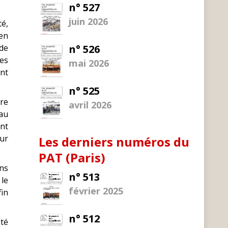
n° 527
juin 2026
té,
 en
 de
n° 526
es
mai 2026
ant
n° 525
tre
avril 2026
 au
ont
our
Les derniers numéros du
PAT (Paris)
ns
n° 513
le
février 2025
fin
n° 512
nté