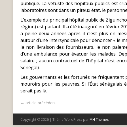
publique. La vétusté des hôpitaux publics est cria
laboratoires sont dans un piteux état, le personne
L’exemple du principal hôpital public de Ziguinchor
région) est parlant. Il a été inauguré en février 
à peine deux années après il n’est plus en mes
autour d’une intersyndicale pour dénoncer « le ma
la non livraison des fournisseurs, le non paiem
d’une ambulance pour évacuer les malades. Dep
salaire ; aucun contractuel de l’hôpital n’est enc
Sénégal).
Les gouvernants et les fortunés ne fréquentent p
mouroirs pour les pauvres. Si l’État sénégalais 
serait pas là.
← article précédent
Copyright © 2026 | Thème WordPress par
MH Themes