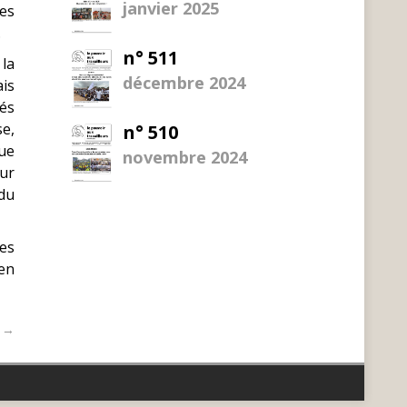
janvier 2025
les
.
n° 511
 la
décembre 2024
ais
és
se,
n° 510
que
novembre 2024
ur
 du
des
’en
t →