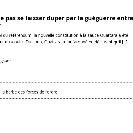
ne pas se laisser duper par la guéguerre entr
r
el du référendum, la nouvelle constitution à la sauce Ouattara a été
 du « oui ». Du coup, Ouattara a fanfaronné en déclarant qu’il [...]
ngsues !
 la barbe des forces de l’ordre